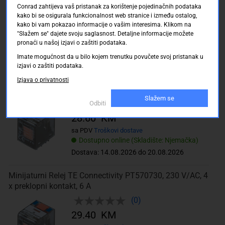
TISK. relej RT1-doT/2 16 A 1UK12 V DC tyco
Conrad zahtijeva vaš pristanak za korištenje pojedinačnih podataka
(0)
kako bi se osigurala funkcionalnost web stranice i između ostalog,
kako bi vam pokazao informacije o vašim interesima. Klikom na
12.50 KM
"Slažem se" dajete svoju saglasnost. Detaljne informacije možete
pronaći u našoj izjavi o zaštiti podataka.
sa PDV
Troškovi dostave
Dostupno online (Skladište: Njemačka)
Imate mogućnost da u bilo kojem trenutku povučete svoj pristanak u
Dostava: 14.08.2026 do 20.08.2026
izjavi o zaštiti podataka.
Izjava o privatnosti
Minijaturni relej PT 12 A 2UK 24VDC tyco
Slažem se
(0)
Odbiti
28.60 KM
sa PDV
Troškovi dostave
Dostupno online (Skladište: Njemačka)
Dostava: 14.08.2026 do 20.08.2026
Minijaturni Relej TE Connectivity PT570730, 230 V/AC, 4
x preklopni kontakt, 6 A
(0)
29.40 KM