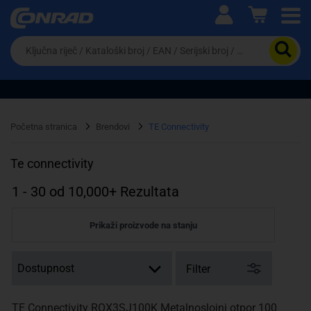
Ova postavka prilagođava asortiman proizvoda i
cijene vašim potrebama.
Da
biste
potražili
proizvod,
unesite
ključnu
Pravno lice
Fizičko lice
riječ,
Početna stranica
Brendovi
TE Connectivity
kataloški
broj,
EAN
Te connectivity
ili
serijski
1
-
30
od
10,000+
Rezultata
broj
Prikaži proizvode na stanju
Filter
TE Connectivity ROX3SJ100K Metalnoslojni otpor 100