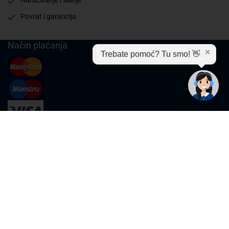
Povrat i garancija
Način plaćanja
✕
Trebate pomoć? Tu smo! 👋
Cijene , uvjeti plaćanja
Možete izabrati jednu od sljedećih opcija načina plaćanja:
Plaćanje unaprijed