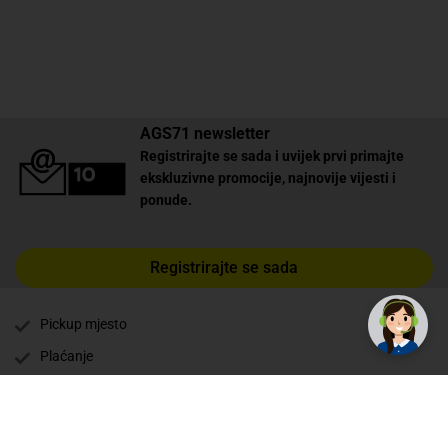
AGS71 newsletter
Registrirajte se sada i uvijek prvi primajte
ekskluzivne promocije, najnovije vijesti i
ponude.
✕
Trebate pomoć? Tu smo! 👋
Registrirajte se sada
Pickup mjesto
Plaćanje
Naručivanje i slanje
Povrat i garancija