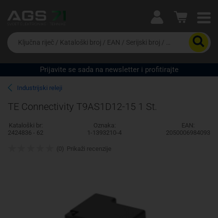
Ova postavka prilagođava asortiman proizvoda i
cijene vašim potrebama.
Da
biste
potražili
proizvod,
Prijavite se sada na newsletter i profitirajte
unesite
Pravno lice
Fizičko lice
ključnu
Industrijski releji
riječ,
kataloški
TE Connectivity T9AS1D12-15 1 St.
broj,
EAN
Kataloški br:
Oznaka:
EAN:
ili
2424836 - 62
1-1393210-4
2050006984093
serijski
broj
(0)
Prikaži recenzije