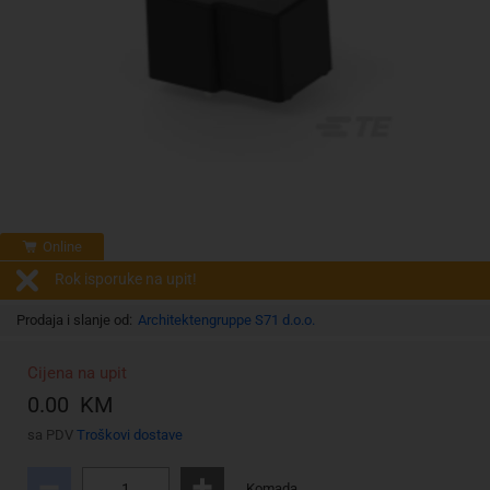
Online
Rok isporuke na upit!
Prodaja i slanje od:
Architektengruppe S71 d.o.o.
Cijena na upit
0.00 KM
sa PDV
Troškovi dostave
Komada