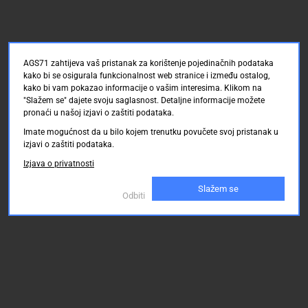
AGS71 zahtijeva vaš pristanak za korištenje pojedinačnih podataka
kako bi se osigurala funkcionalnost web stranice i između ostalog,
kako bi vam pokazao informacije o vašim interesima. Klikom na
"Slažem se" dajete svoju saglasnost. Detaljne informacije možete
pronaći u našoj izjavi o zaštiti podataka.
Imate mogućnost da u bilo kojem trenutku povučete svoj pristanak u
izjavi o zaštiti podataka.
Izjava o privatnosti
Slažem se
Odbiti