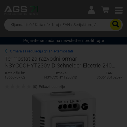
Ova postavka prilagođava asortiman proizvoda i
cijene vašim potrebama.
Da
biste
potražili
proizvod,
Prijavite se sada na newsletter i profitirajte
unesite
Pravno lice
Fizičko lice
ključnu
Ormara za regulaciju grijanja-termostati
riječ,
Termostat za razvodni ormar
kataloški
NSYCCOHYT230VID Schneider Electric 240
broj,
EAN
V/AC (D x Š x V) 44 x 56 x 85 mm
Kataloški br:
Oznaka:
EAN:
ili
1866070 - 62
NSYCCOHYT230VID
3606480152597
serijski
broj
(0)
Prikaži recenzije