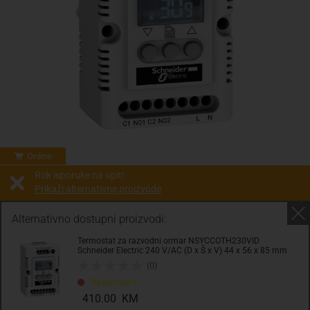
Online
Rok isporuke na upit!
Prikaži alternativne proizvode
Prodaja i slanje od:
Architektengruppe S71 d.o.o.
Alternativno dostupni proizvodi:
Termostat za razvodni ormar NSYCCOTH230VID
Cijena na upit
Schneider Electric 240 V/AC (D x Š x V) 44 x 56 x 85 mm
0.00 KM
(0)
Rasprodano
sa PDV
Troškovi dostave
410.00 KM