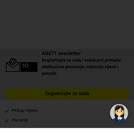
AGS71 newsletter
Registrirajte se sada i uvijek prvi primajte
ekskluzivne promocije, najnovije vijesti i
ponude.
Registrirajte se sada
✕
Trebate pomoć? Tu smo! 👋
Pickup mjesto
Plaćanje
Naručivanje i slanje