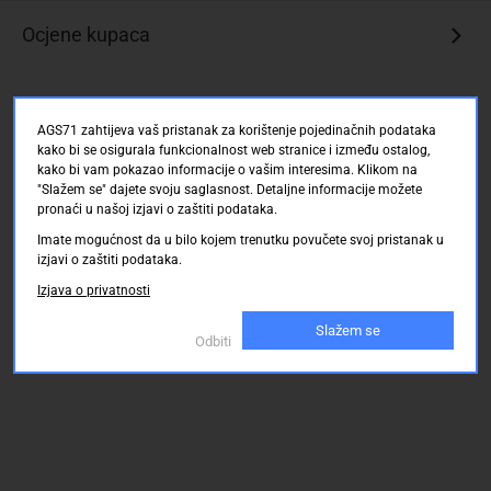
Ocjene kupaca
AGS71 zahtijeva vaš pristanak za korištenje pojedinačnih podataka
kako bi se osigurala funkcionalnost web stranice i između ostalog,
kako bi vam pokazao informacije o vašim interesima. Klikom na
"Slažem se" dajete svoju saglasnost. Detaljne informacije možete
pronaći u našoj izjavi o zaštiti podataka.
Imate mogućnost da u bilo kojem trenutku povučete svoj pristanak u
izjavi o zaštiti podataka.
Izjava o privatnosti
Slažem se
Odbiti