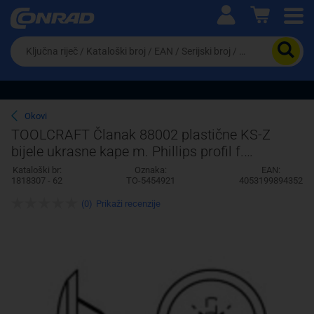
Ova postavka prilagođava asortiman proizvoda i
cijene vašim potrebama.
Da
biste
potražili
proizvod,
unesite
ključnu
Pravno lice
Fizičko lice
Okovi
riječ,
TOOLCRAFT Članak 88002 plastične KS-Z
kataloški
bijele ukrasne kape m. Phillips profil f.
broj,
EAN
Senkschr. m. Pozidriv Kreuzschl. Dimenziju Z:
Kataloški br:
Oznaka:
EAN:
ili
1818307 - 62
TO-5454921
4053199894352
3
serijski
broj
(0)
Prikaži recenzije