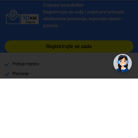
Conrad newsletter
Registrirajte se sada i uvijek prvi primajte
ekskluzivne promocije, najnovije vijesti i
ponude.
✕
Trebate pomoć? Tu smo! 👋
Registrirajte se sada
Pickup mjesto
Plaćanje
Naručivanje i slanje
Povrat i garancija
Način plaćanja