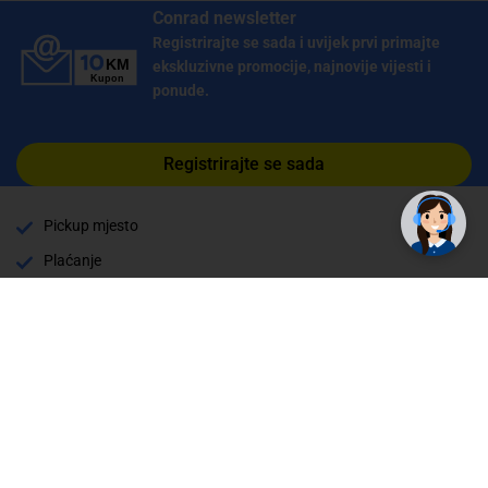
Conrad newsletter
Registrirajte se sada i uvijek prvi primajte
ekskluzivne promocije, najnovije vijesti i
ponude.
✕
Trebate pomoć? Tu smo! 👋
Registrirajte se sada
Pickup mjesto
Plaćanje
Naručivanje i slanje
Povrat i garancija
Način plaćanja