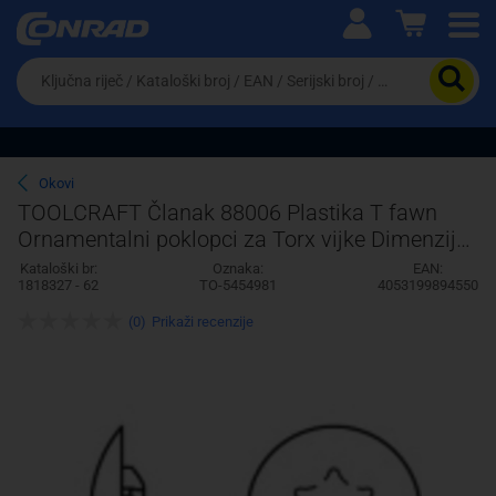
Ova postavka prilagođava asortiman proizvoda i
cijene vašim potrebama.
Da
biste
potražili
proizvod,
unesite
ključnu
Pravno lice
Fizičko lice
Okovi
riječ,
TOOLCRAFT Članak 88006 Plastika T fawn
kataloški
Ornamentalni poklopci za Torx vijke Dimenzije:
broj,
EAN
15 x 12 / 3.5 1000 ST
Kataloški br:
Oznaka:
EAN:
ili
1818327 - 62
TO-5454981
4053199894550
serijski
broj
(0)
Prikaži recenzije