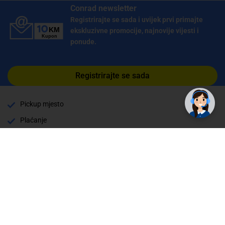
Conrad newsletter
Registrirajte se sada i uvijek prvi primajte
ekskluzivne promocije, najnovije vijesti i
ponude.
Registrirajte se sada
Pickup mjesto
Plaćanje
Naručivanje i slanje
Povrat i garancija
Način plaćanja