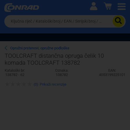
Ova postavka prilagođava asortiman proizvoda i
cijene vašim potrebama.
Da
biste
potražili
proizvod,
unesite
ključnu
Pravno lice
Fizičko lice
Opružni prstenovi, opružne podloške
riječ,
TOOLCRAFT distančna opruga čelik 10
kataloški
komada TOOLCRAFT 138782
broj,
EAN
Kataloški br:
Oznaka:
EAN:
ili
138782 - 62
138782
4053199225101
serijski
broj
(0)
Prikaži recenzije