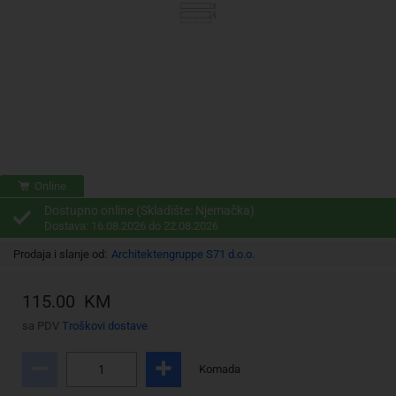
Online
Dostupno online (Skladište: Njemačka)
Dostava: 16.08.2026 do 22.08.2026
Prodaja i slanje od:
Architektengruppe S71 d.o.o.
115.00 KM
sa PDV
Troškovi dostave
Komada