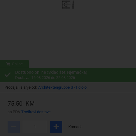
Online
Dostupno online (Skladište: Njemačka)
Dostava: 16.08.2026 do 22.08.2026
Prodaja i slanje od:
Architektengruppe S71 d.o.o.
75.50 KM
sa PDV
Troškovi dostave
Komada