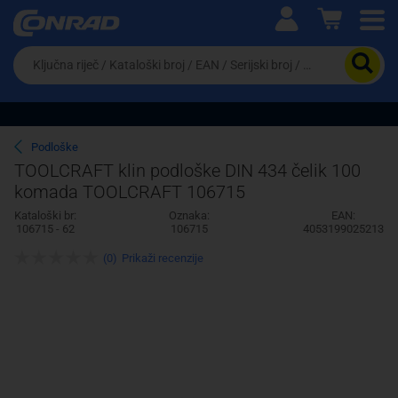
Ova postavka prilagođava asortiman proizvoda i
cijene vašim potrebama.
Da
biste
potražili
proizvod,
unesite
ključnu
Pravno lice
Fizičko lice
Podloške
riječ,
TOOLCRAFT klin podloške DIN 434 čelik 100
kataloški
komada TOOLCRAFT 106715
broj,
EAN
Kataloški br:
Oznaka:
EAN:
ili
106715 - 62
106715
4053199025213
serijski
broj
(0)
Prikaži recenzije