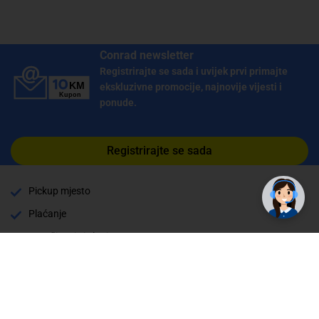
Conrad newsletter
Registrirajte se sada i uvijek prvi primajte
ekskluzivne promocije, najnovije vijesti i
ponude.
Registrirajte se sada
Pickup mjesto
Plaćanje
Naručivanje i slanje
Povrat i garancija
Način plaćanja