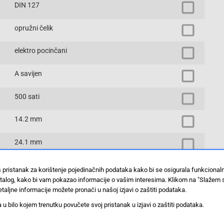
DIN 127
opružni čelik
elektro pocinčani
A savijen
500 sati
14.2 mm
24.1 mm
opružne podloške
š pristanak za korištenje pojedinačnih podataka kako bi se osigurala funkciona
stalog, kako bi vam pokazao informacije o vašim interesima. Klikom na "Slažem 
Prikaži proizvode sa istim vrijednostima
taljne informacije možete pronaći u našoj izjavi o zaštiti podataka.
 bilo kojem trenutku povučete svoj pristanak u izjavi o zaštiti podataka.