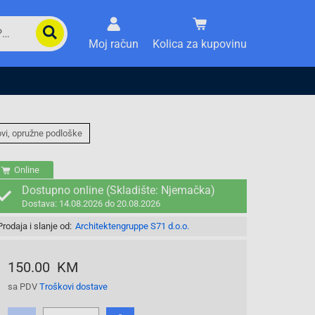
Moj račun
Kolica za kupovinu
ovi, opružne podloške
Online
Dostupno online (Skladište: Njemačka)
Dostava: 14.08.2026 do 20.08.2026
Prodaja i slanje od:
Architektengruppe S71 d.o.o.
150.00 KM
sa PDV
Troškovi dostave