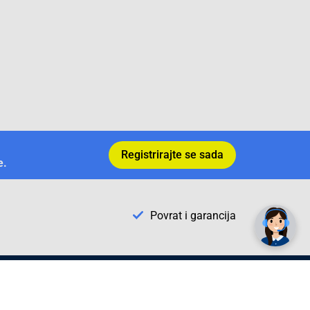
Registrirajte se sada
e.
Povrat i garancija
Conrad Newsletter