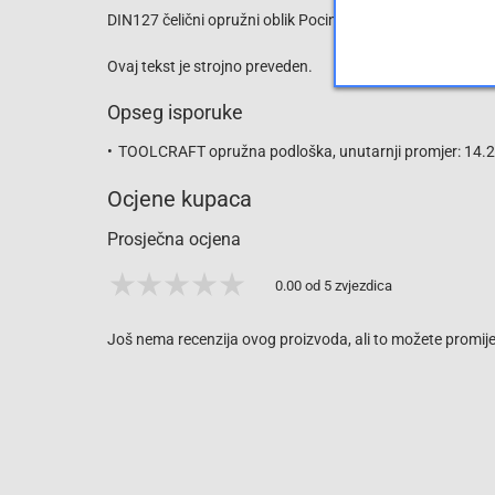
DIN127 čelični opružni oblik Pocinčani opružni alati DiSP 
Ovaj tekst je strojno preveden.
Opseg isporuke
TOOLCRAFT opružna podloška, unutarnji promjer: 14
Ocjene kupaca
Prosječna ocjena
0.00 od 5 zvjezdica
Još nema recenzija ovog proizvoda, ali to možete promijen