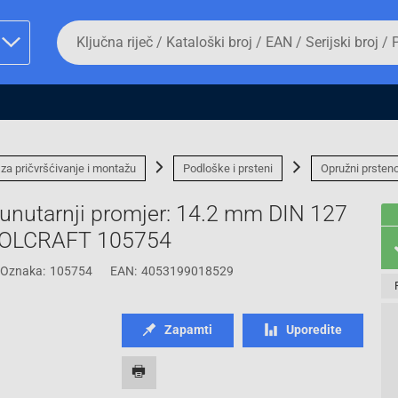
Da
biste
potražili
proizvod,
unesite
ključnu
man proizvoda i
riječ,
kataloški
broj,
 za pričvršćivanje i montažu
Podloške i prsteni
Opružni prsten
EAN
ili
nutarnji promjer: 14.2 mm DIN 127
serijski
broj
TOOLCRAFT 105754
Oznaka:
105754
EAN:
4053199018529
Fizičko lice
Zapamti
Uporedite