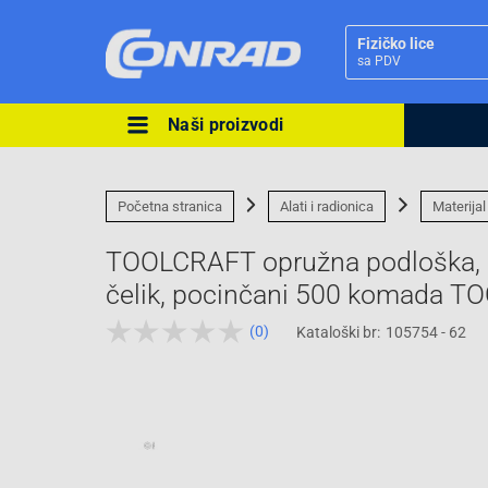
Fizičko lice
sa PDV
Naši proizvodi
Ova postavka prilagođava asorti
cijene vašim potrebama.
Početna stranica
Alati i radionica
Materijal
TOOLCRAFT opružna podloška, u
čelik, pocinčani 500 komada 
(0)
Kataloški br:
105754 - 62
Pravno lice