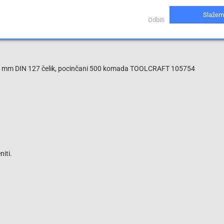
A, savijena dimenzija: A 14
Slažem
Odbiti
.2 mm DIN 127 čelik, pocinčani 500 komada TOOLCRAFT 105754
iti.