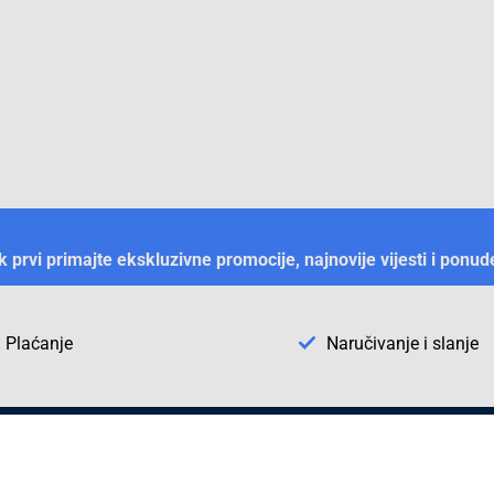
ek prvi primajte ekskluzivne promocije, najnovije vijesti i ponud
Plaćanje
Naručivanje i slanje
Otkrijte Conrad u BiH