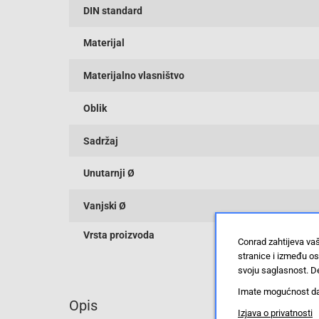
DIN standard
Materijal
Materijalno vlasništvo
Oblik
Sadržaj
Unutarnji Ø
Vanjski Ø
Vrsta proizvoda
Conrad zahtijeva va
stranice i između o
svoju saglasnost. De
Imate mogućnost da u
Opis
Izjava o privatnosti