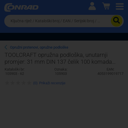
Ova postavka prilagođava asortiman proizvoda i
cijene vašim potrebama.
Da
biste
potražili
proizvod,
unesite
ključnu
Pravno lice
Fizičko lice
Opružni prstenovi, opružne podloške
riječ,
TOOLCRAFT opružna podloška, unutarnji
kataloški
promjer: 31 mm DIN 137 čelik 100 komada
broj,
EAN
TOOLCRAFT 105903
Kataloški br:
Oznaka:
EAN:
ili
105903 - 62
105903
4053199019717
serijski
broj
(0)
Prikaži recenzije