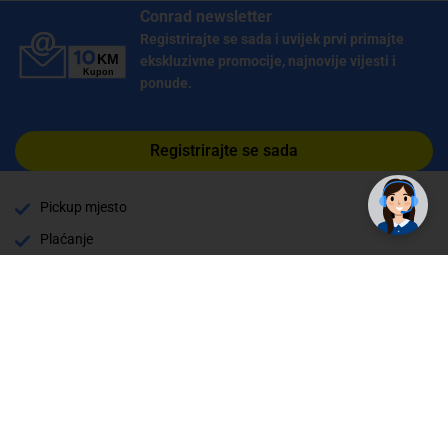
Conrad newsletter
Registrirajte se sada i uvijek prvi primajte
ekskluzivne promocije, najnovije vijesti i
ponude.
Registrirajte se sada
Pickup mjesto
Plaćanje
Naručivanje i slanje
Povrat i garancija
Način plaćanja