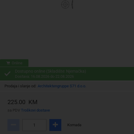
Online
Dostupno online (Skladište: Njemačka)
Dostava: 16.08.2026 do 22.08.2026
Prodaja i slanje od:
Architektengruppe S71 d.o.o.
225.00 KM
sa PDV
Troškovi dostave
Komada