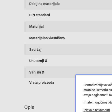
Debljina materijala
DIN standard
Materijal
Materijalno vlasništvo
Sadržaj
Unutarnji Ø
Vanjski Ø
Vrsta proizvoda
Conrad zahtijeva va
stranice i između o
svoju saglasnost. De
Imate mogućnost da u
Opis
Izjava o privatnosti