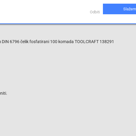
 spojna dimenzija: 18 x 42 x 4,5
Slažem
Odbiti
m DIN 6796 čelik fosfatirani 100 komada TOOLCRAFT 138291
iti.