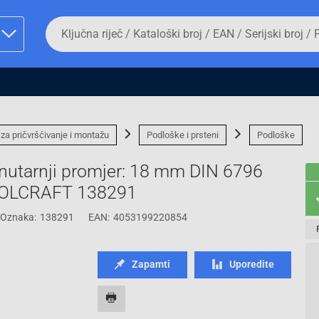
Da
biste
potražili
proizvod,
unesite
ključnu
man proizvoda i
riječ,
kataloški
broj,
 za pričvršćivanje i montažu
Podloške i prsteni
Podloške
EAN
ili
utarnji promjer: 18 mm DIN 6796
serijski
broj
TOOLCRAFT 138291
Oznaka:
138291
EAN:
4053199220854
Fizičko lice
Zapamti
Uporedite