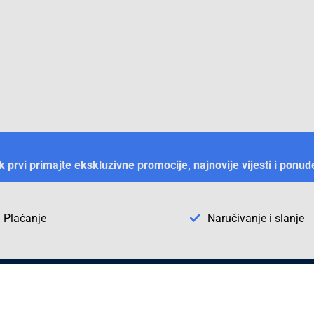
ek prvi primajte ekskluzivne promocije, najnovije vijesti i ponud
Plaćanje
Naručivanje i slanje
Otkrijte Conrad u BiH