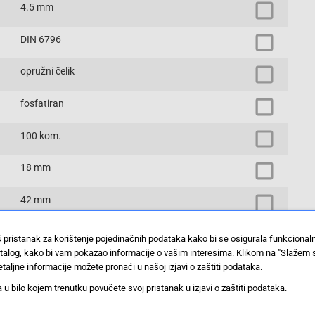
4.5 mm
DIN 6796
opružni čelik
fosfatiran
100 kom.
18 mm
42 mm
zatezne podloške
š pristanak za korištenje pojedinačnih podataka kako bi se osigurala funkciona
stalog, kako bi vam pokazao informacije o vašim interesima. Klikom na "Slažem 
Prikaži proizvode sa istim vrijednostima
taljne informacije možete pronaći u našoj izjavi o zaštiti podataka.
 bilo kojem trenutku povučete svoj pristanak u izjavi o zaštiti podataka.