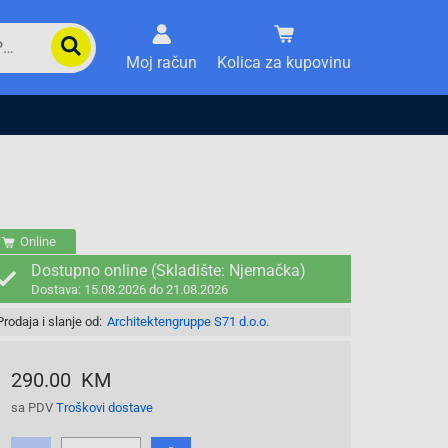
Moj račun
Kolica za kupovinu
Online
Dostupno online (Skladište: Njemačka)
Dostava: 15.08.2026 do 21.08.2026
Prodaja i slanje od:
Architektengruppe S71 d.o.o.
290.00 KM
sa PDV
Troškovi dostave