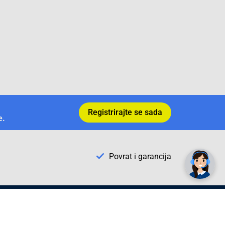
Registrirajte se sada
e.
✕
Trebate pomoć? Tu smo! 👋
Povrat i garancija
Conrad Newsletter