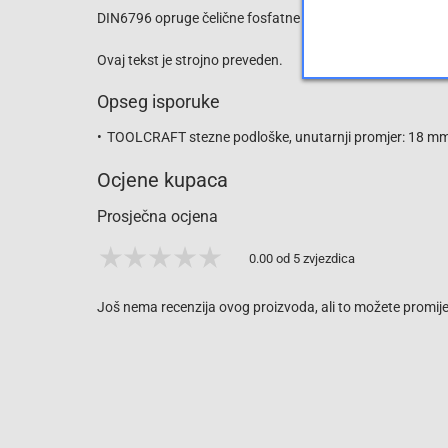
DIN6796 opruge čelične fosfatne stezne diskove f. Vijčana
Ovaj tekst je strojno preveden.
Opseg isporuke
TOOLCRAFT stezne podloške, unutarnji promjer: 18 m
Ocjene kupaca
Prosječna ocjena
0.00 od 5 zvjezdica
Još nema recenzija ovog proizvoda, ali to možete promijen