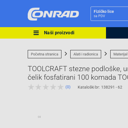
Fizičko lice
sa PDV
Naši proizvodi
Ova postavka prilagođava asorti
cijene vašim potrebama.
Početna stranica
Alati i radionica
Materijal
TOOLCRAFT stezne podloške, un
čelik fosfatirani 100 komada 
(0)
Kataloški br:
138291 - 62
Pravno lice