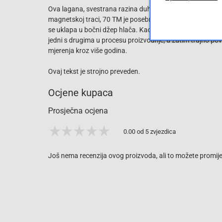
Ova lagana, svestrana razina duha neizostavan je dio sva
magnetskoj traci, 70 TM je posebno pogodan za mjerenje 
se uklapa u bočni džep hlača. Kao i kod svih razina duha
jedni s drugima u procesu proizvodnje, a zatim trajno po
mjerenja kroz više godina.
Ovaj tekst je strojno preveden.
Ocjene kupaca
Prosječna ocjena
0.00 od 5 zvjezdica
Još nema recenzija ovog proizvoda, ali to možete promijen