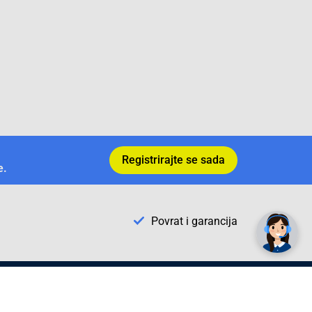
Registrirajte se sada
e.
✕
Trebate pomoć? Tu smo! 👋
Povrat i garancija
Conrad Newsletter