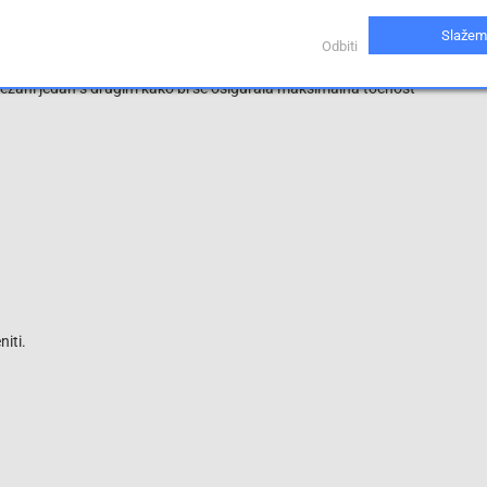
ke kutije s alatima. Zahvaljujući kompaktnom dizajnu i
Slažem
zadataka na metalnim površinama i u tijesnim prostorima i lako
Odbiti
 iz STABILE, razina duha i mjerna površina precizno su usklađeni
vezani jedan s drugim kako bi se osigurala maksimalna točnost
iti.