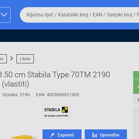
Da
biste
potražili
proizvod,
unesite
ključnu
man proizvoda i
riječ,
kataloški
broj,
ati
Libele
EAN
ili
3.50 cm Stabila Type 70TM 2190
serijski
broj
(vlastiti)
Oznaka:
2190
EAN:
4005069021900
Fizičko lice
Zapamti
Uporedite