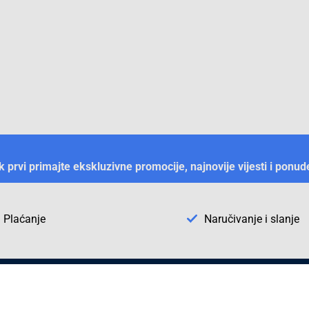
ek prvi primajte ekskluzivne promocije, najnovije vijesti i ponud
Plaćanje
Naručivanje i slanje
Otkrijte Conrad u BiH