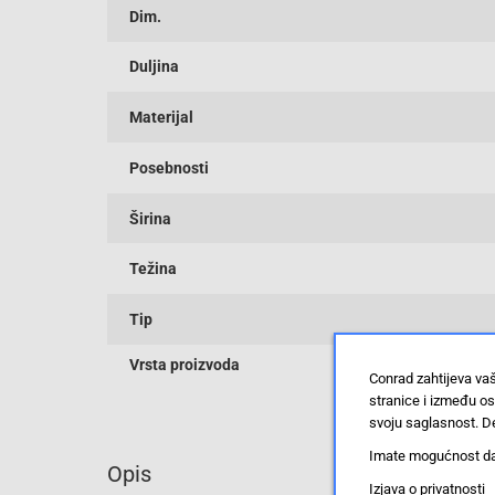
Dim.
Duljina
Materijal
Posebnosti
Širina
Težina
Tip
Vrsta proizvoda
Conrad zahtijeva va
stranice i između o
svoju saglasnost. De
Imate mogućnost da u
Opis
Izjava o privatnosti