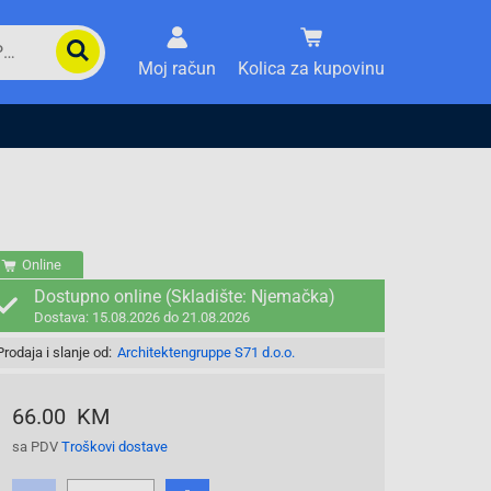
Moj račun
Kolica za kupovinu
Online
Dostupno online (Skladište: Njemačka)
Dostava: 15.08.2026 do 21.08.2026
Prodaja i slanje od:
Architektengruppe S71 d.o.o.
66.00 KM
sa PDV
Troškovi dostave