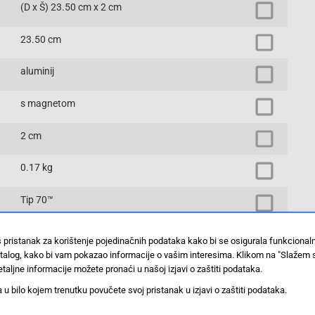
(D x Š) 23.50 cm x 2 cm
23.50 cm
aluminij
s magnetom
2 cm
0.17 kg
Tip 70™
Torpedo libela
š pristanak za korištenje pojedinačnih podataka kako bi se osigurala funkciona
stalog, kako bi vam pokazao informacije o vašim interesima. Klikom na "Slažem 
Prikaži proizvode sa istim vrijednostima
taljne informacije možete pronaći u našoj izjavi o zaštiti podataka.
 bilo kojem trenutku povučete svoj pristanak u izjavi o zaštiti podataka.