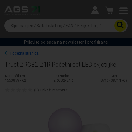
Ova postavka prilagođava asortiman proizvoda i cijene
vašim potrebama.
Da
biste
potražili
proizvod,
Prijavite se sada na newsletter i profitirajte
unesite
Pravno lice
Fizičko lice
ključnu
Početna stranica
riječ,
kataloški
Trust ZRGB2-Z1R Početni set LED svjetiljke
broj,
EAN
Kataloški br:
Oznaka:
EAN:
ili
1663859 - 62
ZRGB2-Z1R
8713439711769
serijski
broj
(0)
Prikaži recenzije