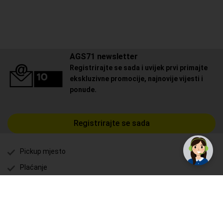
AGS71 newsletter
Registrirajte se sada i uvijek prvi primajte
ekskluzivne promocije, najnovije vijesti i
ponude.
Registrirajte se sada
Pickup mjesto
Plaćanje
Naručivanje i slanje
Povrat i garancija