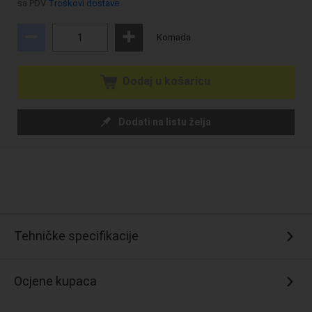
sa PDV
Troškovi dostave
Komada
Dodaj u košaricu
Dodati na listu želja
Tehničke specifikacije
Ocjene kupaca