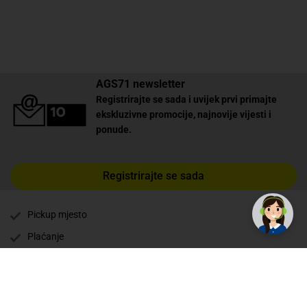
AGS71 newsletter
Registrirajte se sada i uvijek prvi primajte
ekskluzivne promocije, najnovije vijesti i
ponude.
✕
Trebate pomoć? Tu smo! 👋
Registrirajte se sada
Pickup mjesto
Plaćanje
Naručivanje i slanje
Povrat i garancija