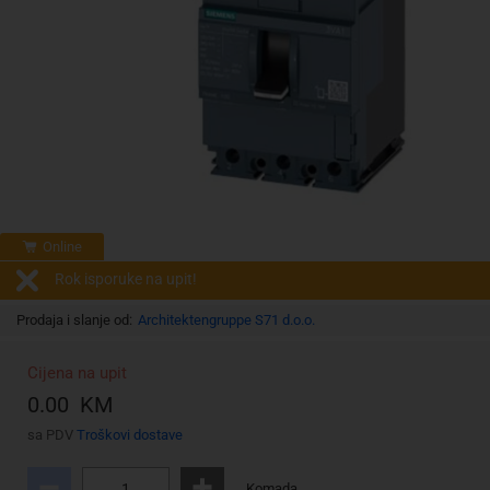
Online
Rok isporuke na upit!
Prodaja i slanje od:
Architektengruppe S71 d.o.o.
Cijena na upit
0.00 KM
sa PDV
Troškovi dostave
Komada