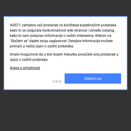
AGS71 zahtijeva vaš pristanak za korištenje pojedinačnih podataka
kako bi se osigurala funkcionalnost web stranice i između ostalog,
kako bi vam pokazao informacije o vašim interesima. Klikom na
"Slažem se" dajete svoju saglasnost. Detaljne informacije možete
pronaći u našoj izjavi o zaštiti podataka.
Imate mogućnost da u bilo kojem trenutku povučete svoj pristanak u
izjavi o zaštiti podataka.
Izjava o privatnosti
Slažem se
Odbiti