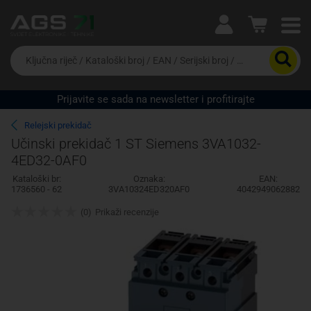
Ova postavka prilagođava asortiman proizvoda i
cijene vašim potrebama.
Da
biste
potražili
proizvod,
Prijavite se sada na newsletter i profitirajte
unesite
Pravno lice
Fizičko lice
ključnu
Relejski prekidač
riječ,
Učinski prekidač 1 ST Siemens 3VA1032-
kataloški
4ED32-0AF0
broj,
EAN
Kataloški br:
Oznaka:
EAN:
ili
1736560 - 62
3VA10324ED320AF0
4042949062882
serijski
broj
(0)
Prikaži recenzije