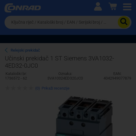
Ova postavka prilagođava asortiman proizvoda i
cijene vašim potrebama.
Da
biste
potražili
proizvod,
unesite
ključnu
Pravno lice
Fizičko lice
Relejski prekidač
riječ,
Učinski prekidač 1 ST Siemens 3VA1032-
kataloški
4ED32-0JC0
broj,
EAN
Kataloški br:
Oznaka:
EAN:
ili
1736572 - 62
3VA10324ED320JC0
4042949077879
serijski
broj
(0)
Prikaži recenzije