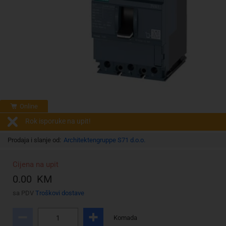
Online
Rok isporuke na upit!
Prodaja i slanje od:
Architektengruppe S71 d.o.o.
Cijena na upit
0.00 KM
sa PDV
Troškovi dostave
Komada