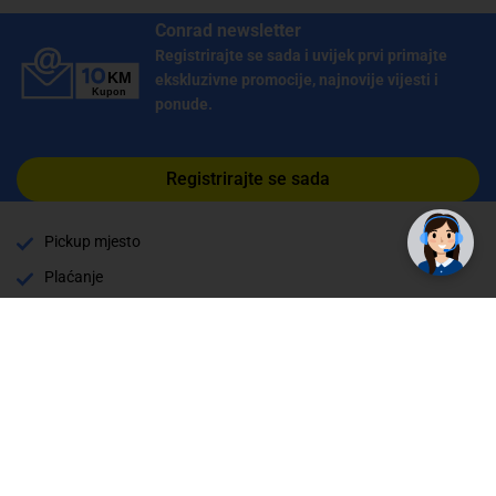
Conrad newsletter
Registrirajte se sada i uvijek prvi primajte
ekskluzivne promocije, najnovije vijesti i
ponude.
Registrirajte se sada
Pickup mjesto
Plaćanje
Naručivanje i slanje
Povrat i garancija
Način plaćanja