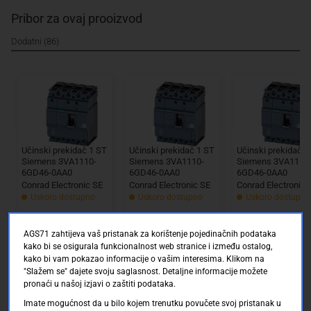
Pribor za ovaj prooizvod
Dodatni (86)
Učinski prekidač 1 ST
Učinski prekidač 1 ST
Učinski prekidač 1
Siemens 3VA1110-
Siemens 3VA1110-
Siemens 3VA1110
6GD46-0AA0
6GD46-0AA0
6GD46-0AA0
Conrad Electronic SE
Conrad Electronic SE
Conrad Electronic 
Uskoro dostupno
Uskoro dostupno
Uskoro dostupno
AGS71 zahtijeva vaš pristanak za korištenje pojedinačnih podataka
kako bi se osigurala funkcionalnost web stranice i između ostalog,
0.00 KM
0.00 KM
0.00
kako bi vam pokazao informacije o vašim interesima. Klikom na
"Slažem se" dajete svoju saglasnost. Detaljne informacije možete
pronaći u našoj izjavi o zaštiti podataka.
Imate mogućnost da u bilo kojem trenutku povučete svoj pristanak u