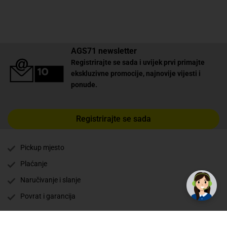
AGS71 newsletter
Registrirajte se sada i uvijek prvi primajte
ekskluzivne promocije, najnovije vijesti i
ponude.
Registrirajte se sada
Pickup mjesto
✕
Trebate pomoć? Tu smo! 👋
Plaćanje
Naručivanje i slanje
Povrat i garancija
Način plaćanja