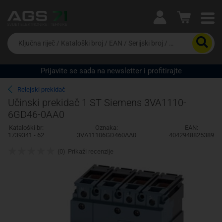
Ova postavka prilagođava asortiman proizvoda i
cijene vašim potrebama.
Da
biste
potražili
proizvod,
Prijavite se sada na newsletter i profitirajte
unesite
Pravno lice
Fizičko lice
ključnu
Relejski prekidač
riječ,
Učinski prekidač 1 ST Siemens 3VA1110-
kataloški
6GD46-0AA0
broj,
EAN
Kataloški br:
Oznaka:
EAN:
ili
1739341 - 62
3VA11106GD460AA0
4042948825389
serijski
broj
(0)
Prikaži recenzije