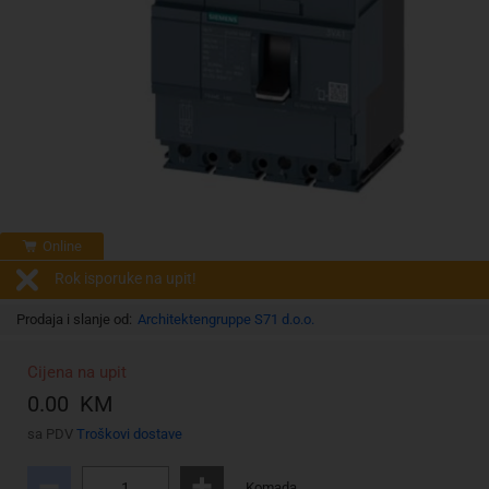
Online
Rok isporuke na upit!
Prodaja i slanje od:
Architektengruppe S71 d.o.o.
Cijena na upit
0.00 KM
sa PDV
Troškovi dostave
Komada