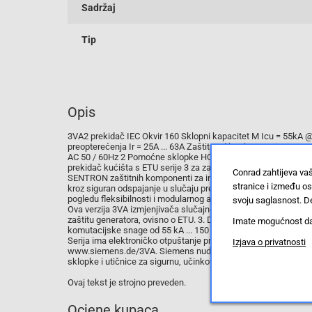
Sadržaj
Tip
Opis
3VA2 prekidač IEC Okvir 160 Sklopni kapacitet M Icu = 55kA @ 
preopterećenja Ir = 25A ... 63A Zaštita od kratkog spoja Ii = 1,
AC 50 / 60Hz 2 Pomoćne sklopke HQ 1 Isključena signalna sklo
prekidač kućišta s ETU serije 3 za zaštitu sustava. 3VA preša
Conrad zahtijeva va
SENTRON zaštitnih komponenti za industrijske primjene i infras
stranice i između o
kroz siguran odspajanje u slučaju preopterećenja i kratkog spo
pogledu fleksibilnosti i modularnog asortimana. Jedinstveni do
svoju saglasnost. De
Ova verzija 3VA izmjenjivača slučajnog prekidača karakterizira:
zaštitu generatora, ovisno o ETU. 3. Dostupne su kao 3- i 4-polne 
Imate mogućnost da u
komutacijske snage od 55 kA ... 150 kA pri 415 V. 6. Instalacija 
Serija ima elektroničko otpuštanje preko struje. 8. Modularni i l
Izjava o privatnosti
www.siemens.de/3VA. Siemens nudi kompletan portfelj uređaja z
sklopke i utičnice za sigurnu, učinkovitu električnu infrastruktu
Ovaj tekst je strojno preveden.
Ocjene kupaca