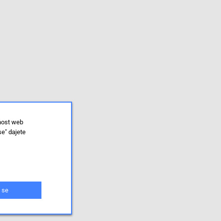
lnost web
se" dajete
 se