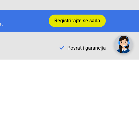
Registrirajte se sada
e.
✕
Trebate pomoć? Tu smo! 👋
Povrat i garancija
Conrad Newsletter
radno vrijeme
pon. - sub.: 9:00 - 21:00
nedjelja: neradna
tel. maloprodaja:+387 033 65 58 07