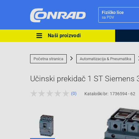
Fizičko lice
sa PDV
Naši proizvodi
Ova postavka prilagođava asorti
cijene vašim potrebama.
Početna stranica
Automatizacija & Pneumatika
Učinski prekidač 1 ST Siemen
(0)
Kataloški br:
1736594 - 62
Pravno lice