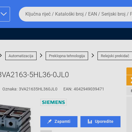
Da
biste
potražili
proizvod,
unesite
ključnu
man proizvoda i
riječ,
kataloški
broj,
Automatizacija
Preklopna tehnologija
Relejski prekidač
EAN
ili
serijski
s 3VA2163-5HL36-0JL0
broj
Oznaka:
3VA21635HL360JL0
EAN:
4042949039471
Fizičko lice
Zapamti
Uporedite