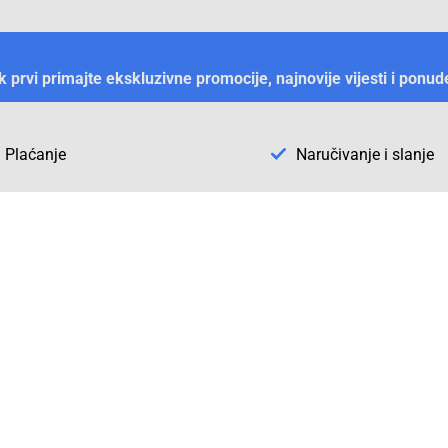
ek prvi primajte ekskluzivne promocije, najnovije vijesti i ponud
Plaćanje
Naručivanje i slanje
Otkrijte Conrad u BiH
ni dijelovi
O firmi Conrad
vka
Pickup mjesto u Sarajevu
acija
Kategorije A - Ž
Conrad obrazovni program