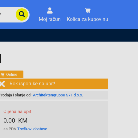
Moj račun
Kolica za kupovinu
Online
Rok isporuke na upit!
Prodaja i slanje od:
Architektengruppe S71 d.o.o.
Cijena na upit
0.00 KM
sa PDV
Troškovi dostave