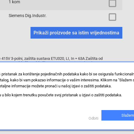
1 kom
Siemens Dig.Industr.
Prikaži proizvode sa istim vrijednostima
415V 3-polni, zaštita sustava ETU320, LI, In = 63A Zaštita od
5 ... 12 x U priključku priključka Napon za napajanje (STL) 110 -127V DC,
pka HQ ​​1 Zaštitna signalna sklopka za otpuštanje 3VA2 izmjenjivački
ni prekidači za slučaj kvarova tvrtke Siemens kao važnu komponentu
š pristanak za korištenje pojedinačnih podataka kako bi se osigurala funkciona
trukturne aplikacije nude učinkovitu zaštitu sustava, startera i motora
stalog, kako bi vam pokazao informacije o vašim interesima. Klikom na "Slažem 
ja. 3VA oblikovani prekidači za slučaj kvara postavljaju standarde u
datak za više veličina u svim serijama 3VA1 i 3VA2 izmjenjivača kućišta.
taljne informacije možete pronaći u našoj izjavi o zaštiti podataka.
 1. Kompaktan oblik. 2. Dostupan kao varijanta za zaštitu sustava i
verzije. 4. Ovisno o veličini: Nazivna struja 25 A ... 630 A. 5. Četiri klase
 bilo kojem trenutku povučete svoj pristanak u izjavi o zaštiti podataka.
u stalnoj instalaciji, plug-in tehnologija, mogućnost plug-in tehnologije. 7.
ako instalirani unutarnji pribor s različitim funkcijama.
a zaštitu, prebacivanje, mjerenje i nadzor, distribucijske sustave,
ru u zgradama i industriji.
Slažem
Odbiti