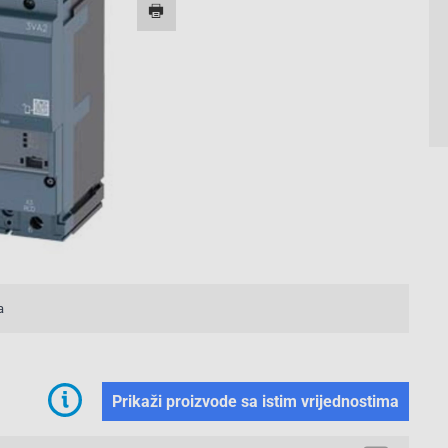
a
Prikaži proizvode sa istim vrijednostima