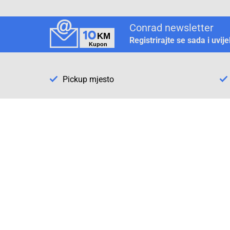
Conrad newsletter
Registrirajte se sada i uvij
Pickup mjesto
Način plaćanja
Pomoć
1. Rezerv
2. Popra
3. Kalibr