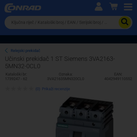
Ova postavka prilagođava asortiman proizvoda i
cijene vašim potrebama.
Da
biste
potražili
proizvod,
unesite
ključnu
Pravno lice
Fizičko lice
Relejski prekidač
riječ,
Učinski prekidač 1 ST Siemens 3VA2163-
kataloški
5MN32-0CL0
broj,
EAN
Kataloški br:
Oznaka:
EAN:
ili
1739247 - 62
3VA21635MN320CL0
4042949110552
serijski
broj
(0)
Prikaži recenzije