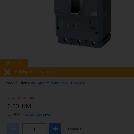
Online
Rok isporuke na upit!
Prodaja i slanje od:
Architektengruppe S71 d.o.o.
Cijena na upit
0.00 KM
sa PDV
Troškovi dostave
Komada