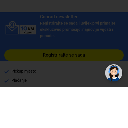
Conrad newsletter
Registrirajte se sada i uvijek prvi primajte
ekskluzivne promocije, najnovije vijesti i
ponude.
Registrirajte se sada
Pickup mjesto
Plaćanje
Naručivanje i slanje
Povrat i garancija
Način plaćanja