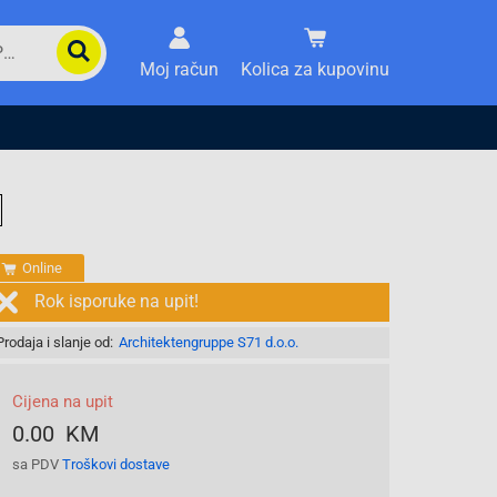
Moj račun
Kolica za kupovinu
Online
Rok isporuke na upit!
Prodaja i slanje od:
Architektengruppe S71 d.o.o.
Cijena na upit
0.00 KM
sa PDV
Troškovi dostave