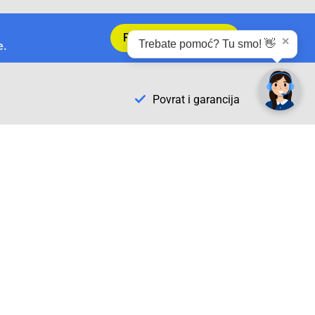
Registrirajte se sada
✕
e.
Trebate pomoć? Tu smo! 👋
Povrat i garancija
Conrad Newsletter
radno vrijeme
pon. - sub.: 9:00 - 21:00
nedjelja: neradna
tel. maloprodaja:+387 033 65 58 07
tel. veleprodaja:+387 033 71 23 90