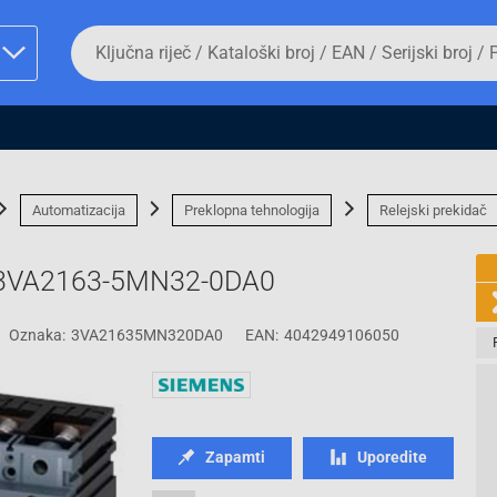
Da
biste
potražili
proizvod,
unesite
ključnu
man proizvoda i
riječ,
kataloški
broj,
Automatizacija
Preklopna tehnologija
Relejski prekidač
EAN
ili
serijski
s 3VA2163-5MN32-0DA0
broj
Oznaka:
3VA21635MN320DA0
EAN:
4042949106050
Fizičko lice
Zapamti
Uporedite