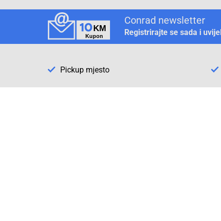
Conrad newsletter
Registrirajte se sada i uvij
Pickup mjesto
Način plaćanja
Pomoć
1. Rezerv
2. Popra
3. Kalibr
Cijene , uvjeti plaćanja