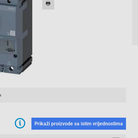
a
Prikaži proizvode sa istim vrijednostima