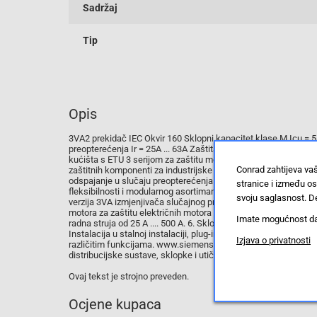
Sadržaj
Tip
Opis
3VA2 prekidač IEC Okvir 160 Sklopni kapacitet klase M Icu = 5
preopterećenja Ir = 25A ... 63A Zaštita od kratkog spoja Isd = 3
kućišta s ETU 3 serijom za zaštitu motora. 3VA prešani prek
Conrad zahtijeva va
zaštitnih komponenti za industrijske primjene i infrastrukturne
odspajanje u slučaju preopterećenja i kratkog spoja. 3VA oblik
stranice i između o
fleksibilnosti i modularnog asortimana. Jedinstveni dodatak za
svoju saglasnost. De
verzija 3VA izmjenjivača slučajnog prekidača karakterizira: 1. 
motora za zaštitu električnih motora od kratkog spoja i preopte
Imate mogućnost da u
radna struja od 25 A .... 500 A. 6. Sklopni kapacitet 55 kA i 110
Instalacija u stalnoj instalaciji, plug-in tehnologija, mogućnost p
Izjava o privatnosti
različitim funkcijama. www.siemens.de/3VA. Siemens nudi kompl
distribucijske sustave, sklopke i utičnice za sigurnu, učinkovitu
Ovaj tekst je strojno preveden.
Ocjene kupaca