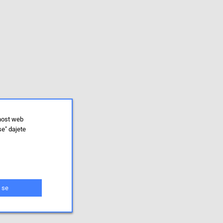
lnost web
se" dajete
 se