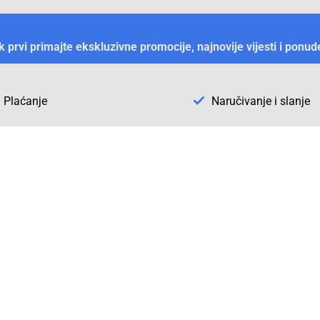
ek prvi primajte ekskluzivne promocije, najnovije vijesti i ponud
Plaćanje
Naručivanje i slanje
Otkrijte Conrad u BiH
ni dijelovi
O firmi Conrad
vka
Pickup mjesto u Sarajevu
acija
Kategorije A - Ž
Conrad obrazovni program
Naše jake marke