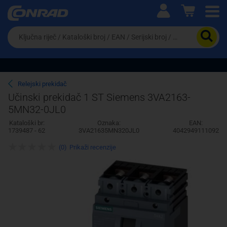
Ova postavka prilagođava asortiman proizvoda i
cijene vašim potrebama.
Da
biste
potražili
proizvod,
unesite
ključnu
Pravno lice
Fizičko lice
Relejski prekidač
riječ,
Učinski prekidač 1 ST Siemens 3VA2163-
kataloški
5MN32-0JL0
broj,
EAN
Kataloški br:
Oznaka:
EAN:
ili
1739487 - 62
3VA21635MN320JL0
4042949111092
serijski
broj
(0)
Prikaži recenzije