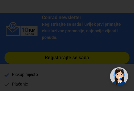
Conrad newsletter
Registrirajte se sada i uvijek prvi primajte
ekskluzivne promocije, najnovije vijesti i
ponude.
Registrirajte se sada
Pickup mjesto
Plaćanje
Naručivanje i slanje
Povrat i garancija
Način plaćanja