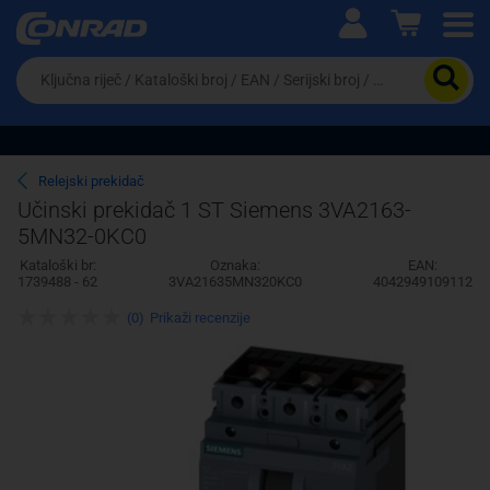
Ova postavka prilagođava asortiman proizvoda i
cijene vašim potrebama.
Da
biste
potražili
proizvod,
unesite
ključnu
Pravno lice
Fizičko lice
Relejski prekidač
riječ,
Učinski prekidač 1 ST Siemens 3VA2163-
kataloški
5MN32-0KC0
broj,
EAN
Kataloški br:
Oznaka:
EAN:
ili
1739488 - 62
3VA21635MN320KC0
4042949109112
serijski
broj
(0)
Prikaži recenzije