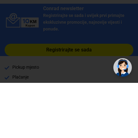
Conrad newsletter
Registrirajte se sada i uvijek prvi primajte
ekskluzivne promocije, najnovije vijesti i
ponude.
✕
Trebate pomoć? Tu smo! 👋
Registrirajte se sada
Pickup mjesto
Plaćanje
Naručivanje i slanje
Povrat i garancija
Način plaćanja