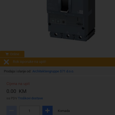
Online
Rok isporuke na upit!
Prodaja i slanje od:
Architektengruppe S71 d.o.o.
Cijena na upit
0.00 KM
sa PDV
Troškovi dostave
Komada