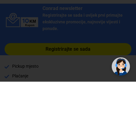
Conrad newsletter
Registrirajte se sada i uvijek prvi primajte
ekskluzivne promocije, najnovije vijesti i
ponude.
✕
Trebate pomoć? Tu smo! 👋
Registrirajte se sada
Pickup mjesto
Plaćanje
Naručivanje i slanje
Povrat i garancija
Način plaćanja