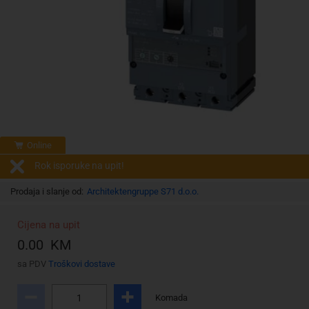
Online
Rok isporuke na upit!
Prodaja i slanje od:
Architektengruppe S71 d.o.o.
Cijena na upit
0.00 KM
sa PDV
Troškovi dostave
Komada