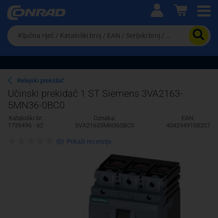
Ova postavka prilagođava asortiman proizvoda i
cijene vašim potrebama.
Da
biste
potražili
proizvod,
unesite
ključnu
Pravno lice
Fizičko lice
Relejski prekidač
riječ,
Učinski prekidač 1 ST Siemens 3VA2163-
kataloški
5MN36-0BC0
broj,
EAN
Kataloški br:
Oznaka:
EAN:
ili
1739496 - 62
3VA21635MN360BC0
4042949108207
serijski
broj
(0)
Prikaži recenzije