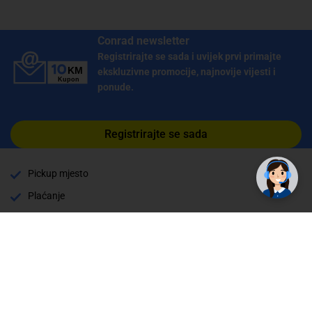
Conrad newsletter
Registrirajte se sada i uvijek prvi primajte
ekskluzivne promocije, najnovije vijesti i
ponude.
Registrirajte se sada
Pickup mjesto
Plaćanje
Naručivanje i slanje
Povrat i garancija
Način plaćanja