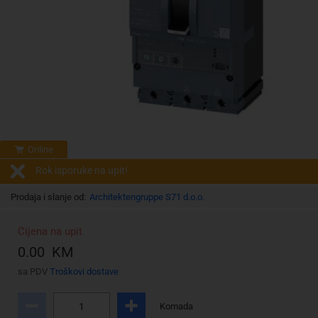
Online
Rok isporuke na upit!
Prodaja i slanje od:
Architektengruppe S71 d.o.o.
Cijena na upit
0.00 KM
sa PDV
Troškovi dostave
Komada