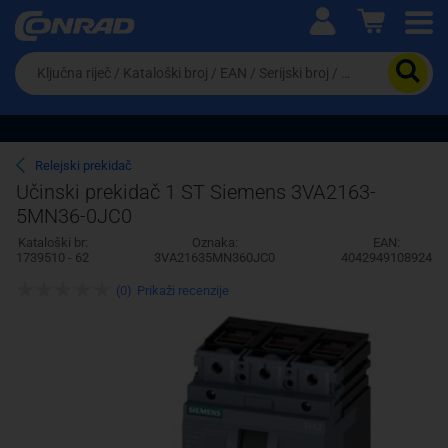
Ova postavka prilagođava asortiman proizvoda i
cijene vašim potrebama.
Da
biste
potražili
proizvod,
unesite
ključnu
Pravno lice
Fizičko lice
Relejski prekidač
riječ,
Učinski prekidač 1 ST Siemens 3VA2163-
kataloški
5MN36-0JC0
broj,
EAN
Kataloški br:
Oznaka:
EAN:
ili
1739510 - 62
3VA21635MN360JC0
4042949108924
serijski
broj
(0)
Prikaži recenzije