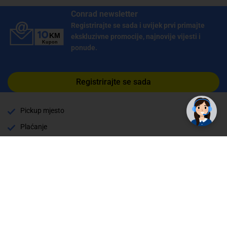
Conrad newsletter
Registrirajte se sada i uvijek prvi primajte
ekskluzivne promocije, najnovije vijesti i
ponude.
Registrirajte se sada
Pickup mjesto
Plaćanje
Naručivanje i slanje
Povrat i garancija
Način plaćanja