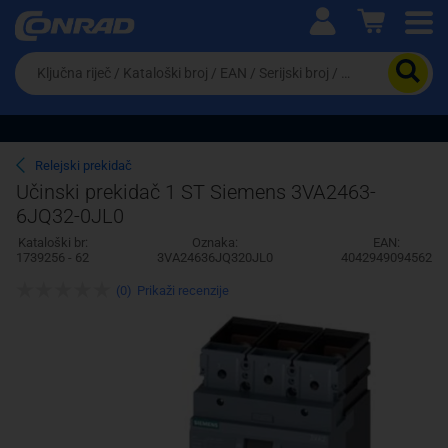
Ova postavka prilagođava asortiman proizvoda i
cijene vašim potrebama.
Da
biste
potražili
proizvod,
unesite
ključnu
Pravno lice
Fizičko lice
Relejski prekidač
riječ,
Učinski prekidač 1 ST Siemens 3VA2463-
kataloški
6JQ32-0JL0
broj,
EAN
Kataloški br:
Oznaka:
EAN:
ili
1739256 - 62
3VA24636JQ320JL0
4042949094562
serijski
broj
(0)
Prikaži recenzije