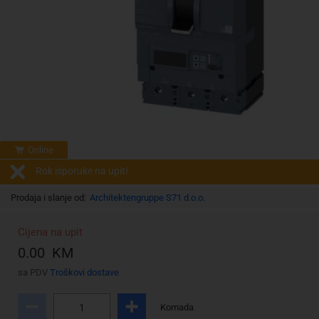
Online
Rok isporuke na upit!
Prodaja i slanje od:
Architektengruppe S71 d.o.o.
Cijena na upit
0.00 KM
sa PDV
Troškovi dostave
Komada