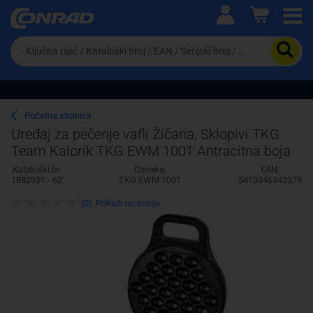
Ova postavka prilagođava asortiman proizvoda i
cijene vašim potrebama.
Da
biste
potražili
proizvod,
unesite
ključnu
Pravno lice
Fizičko lice
Početna stranica
riječ,
Uređaj za pečenje vafli Žičana, Sklopivi TKG
kataloški
Team Kalorik TKG EWM 1001 Antracitna boja
broj,
EAN
Kataloški br:
Oznaka:
EAN:
ili
1882951 - 62
TKG EWM 1001
5413346342379
serijski
broj
(0)
Prikaži recenzije