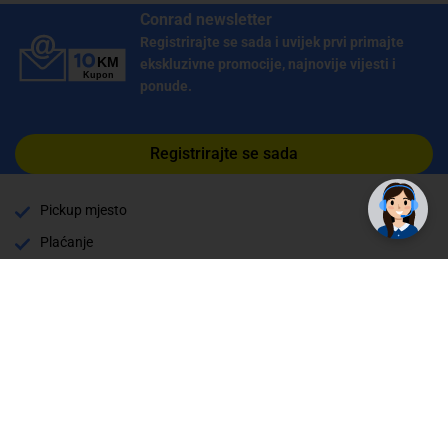
Conrad newsletter
Registrirajte se sada i uvijek prvi primajte
ekskluzivne promocije, najnovije vijesti i
ponude.
✕
Trebate pomoć? Tu smo! 👋
Registrirajte se sada
Pickup mjesto
Plaćanje
Naručivanje i slanje
Povrat i garancija
Način plaćanja