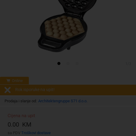
1/3
Online
Rok isporuke na upit!
Prodaja i slanje od:
Architektengruppe S71 d.o.o.
Cijena na upit
0.00 KM
sa PDV
Troškovi dostave