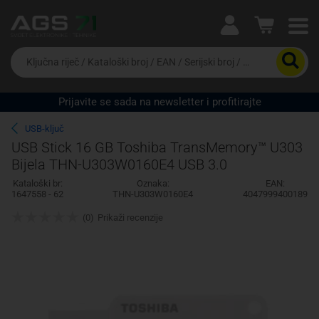
Ova postavka prilagođava asortiman proizvoda i
cijene vašim potrebama.
Da
biste
potražili
proizvod,
Prijavite se sada na newsletter i profitirajte
unesite
Pravno lice
Fizičko lice
ključnu
USB-ključ
riječ,
USB Stick 16 GB Toshiba TransMemory™ U303
kataloški
Bijela THN-U303W0160E4 USB 3.0
broj,
EAN
Kataloški br:
Oznaka:
EAN:
ili
1647558 - 62
THN-U303W0160E4
4047999400189
serijski
broj
(0)
Prikaži recenzije