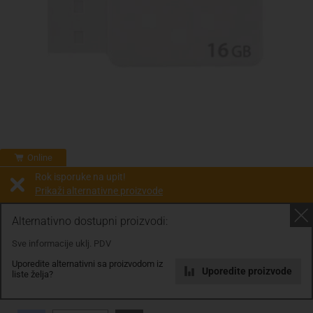
Online
Rok isporuke na upit!
Prikaži alternativne proizvode
Prodaja i slanje od:
Architektengruppe S71 d.o.o.
Alternativno dostupni proizvodi:
Sve informacije uklj. PDV
Cijena na upit
Uporedite alternativni sa proizvodom iz
0.00 KM
Uporedite proizvode
liste želja?
sa PDV
Troškovi dostave