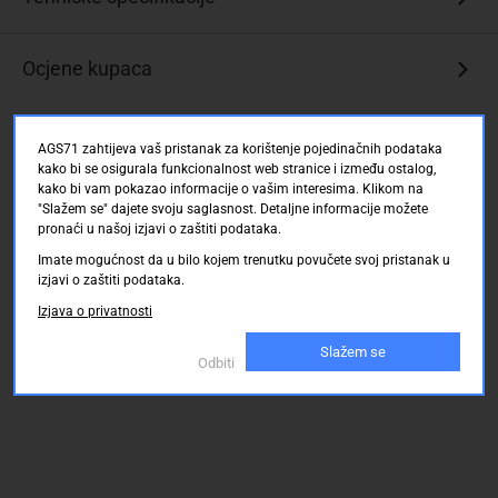
Ocjene kupaca
AGS71 zahtijeva vaš pristanak za korištenje pojedinačnih podataka
kako bi se osigurala funkcionalnost web stranice i između ostalog,
kako bi vam pokazao informacije o vašim interesima. Klikom na
"Slažem se" dajete svoju saglasnost. Detaljne informacije možete
pronaći u našoj izjavi o zaštiti podataka.
Imate mogućnost da u bilo kojem trenutku povučete svoj pristanak u
izjavi o zaštiti podataka.
Izjava o privatnosti
Slažem se
Odbiti