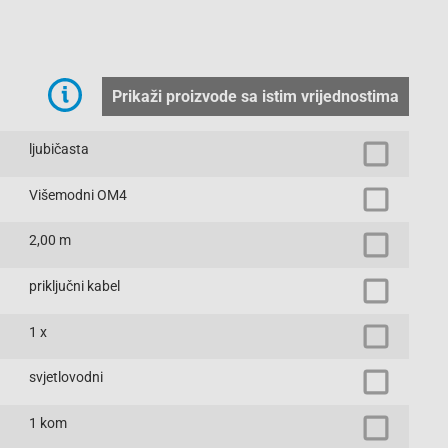
Prikaži proizvode sa istim vrijednostima
ljubičasta
Višemodni OM4
2,00 m
priključni kabel
1 x
svjetlovodni
1 kom