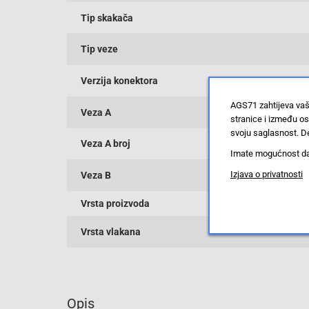
Tip skakača
Tip veze
Verzija konektora
AGS71 zahtijeva vaš
Veza A
stranice i između o
svoju saglasnost. De
Veza A broj
Imate mogućnost da u
Izjava o privatnosti
Veza B
Vrsta proizvoda
Vrsta vlakana
Opis