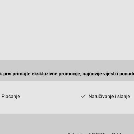
ek prvi primajte ekskluzivne promocije, najnovije vijesti i ponud
Plaćanje
Naručivanje i slanje