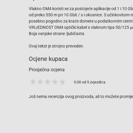
Vlakno OM4 koristi se za postojeće aplikacije od 1 i 10 Gb
od preko 550 m pri 10 Gbit / s i okosnice. S učinkovit
posebno pogodno za kraće domete u podatkovnim centrima
VRIJEDNOST OM4 optički kabel s vlaknom tipa 50/125 µm D
Boja vanjske strane: ljubičasta
Ovaj tekst je strojno preveden.
Ocjene kupaca
Prosječna ocjena
0.00 od 5 zvjezdica
Još nema recenzija ovog proizvoda, ali to možete promijen