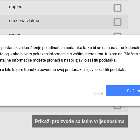
duplex
staklena vlakna
ravna
 pristanak za korištenje pojedinačnih podataka kako bi se osigurala funkcional
LC-Stecker
stalog, kako bi vam pokazao informacije o vašim interesima. Klikom na "Slažem 
taljne informacije možete pronaći u našoj izjavi o zaštiti podataka.
1 x
 bilo kojem trenutku povučete svoj pristanak u izjavi o zaštiti podataka.
LC-Stecker
Slažem
Optički spojni kabel
Odbiti
50/125 µ
Prikaži proizvode sa istim vrijednostima