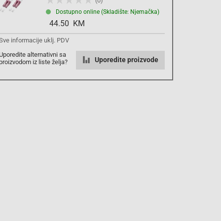
(0)
Dostupno online (Skladište: Njemačka)
Komada
44.50 KM
Sve informacije uklj. PDV
Dodaj u košaricu
Uporedite alternativni sa
Uporedite proizvode
proizvodom iz liste želja?