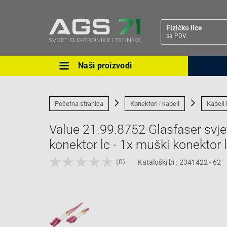
Fizičko lice
sa PDV
Naši proizvodi
Ova postavka prilagođava asorti
cijene vašim potrebama.
Početna stranica
Konektori i kabeli
Kabeli 
Value 21.99.8752 Glasfaser svjet
konektor lc - 1x muški konekto
(0)
Kataloški br:
2341422 - 62
Pravno lice