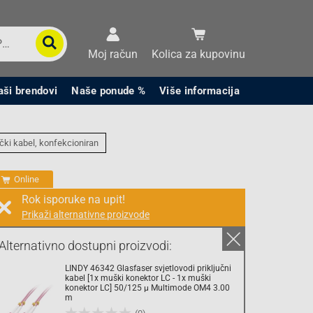
Moj račun
Kolica za kupovinu
aši brendovi
Naše ponude %
Više informacija
čki kabel, konfekcioniran
Online
Rok isporuke na upit!
Prikaži alternativne proizvode
Prodaja i slanje od:
Architektengruppe S71 d.o.o.
Alternativno dostupni proizvodi:
LINDY 46342 Glasfaser svjetlovodi priključni
27.40 KM
kabel [1x muški konektor LC - 1x muški
konektor LC] 50/125 µ Multimode OM4 3.00
m
sa PDV
Troškovi dostave