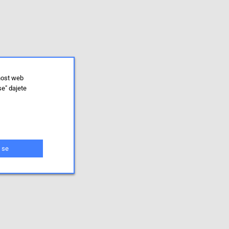
nost web
se" dajete
 se