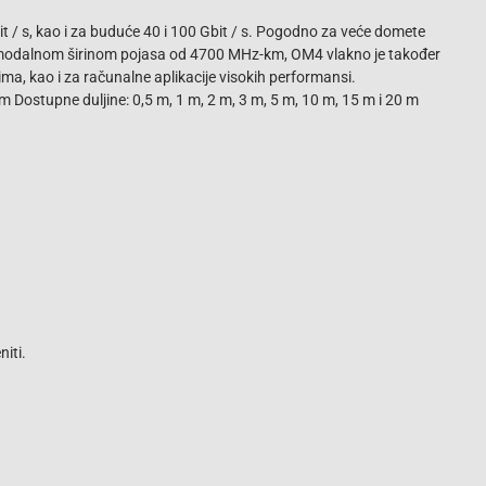
it / s, kao i za buduće 40 i 100 Gbit / s. Pogodno za veće domete
om modalnom širinom pojasa od 4700 MHz-km, OM4 vlakno je također
, kao i za računalne aplikacije visokih performansi.
ostupne duljine: 0,5 m, 1 m, 2 m, 3 m, 5 m, 10 m, 15 m i 20 m
iti.