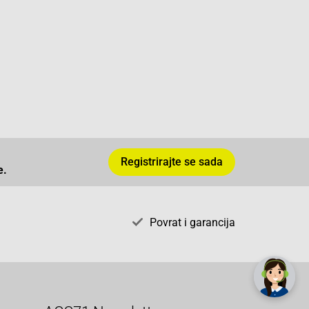
Registrirajte se sada
e.
Povrat i garancija
✕
Trebate pomoć? Tu smo! 👋