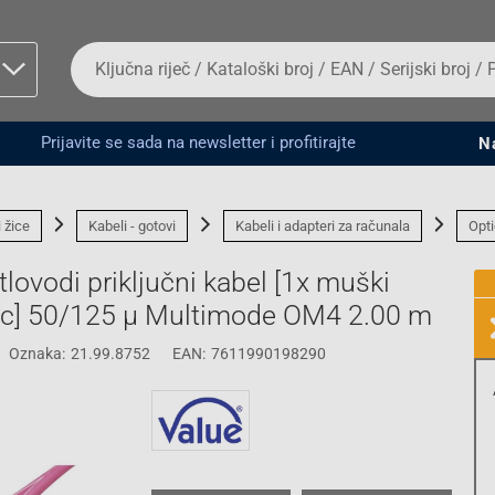
Da
biste
potražili
proizvod,
unesite
Prijavite se sada na newsletter i profitirajte
N
ključnu
man proizvoda i
riječ,
kataloški
broj,
i žice
Kabeli - gotovi
Kabeli i adapteri za računala
Opti
EAN
ili
lovodi priključni kabel [1x muški
serijski
broj
r lc] 50/125 µ Multimode OM4 2.00 m
Oznaka:
21.99.8752
EAN:
7611990198290
Fizičko lice