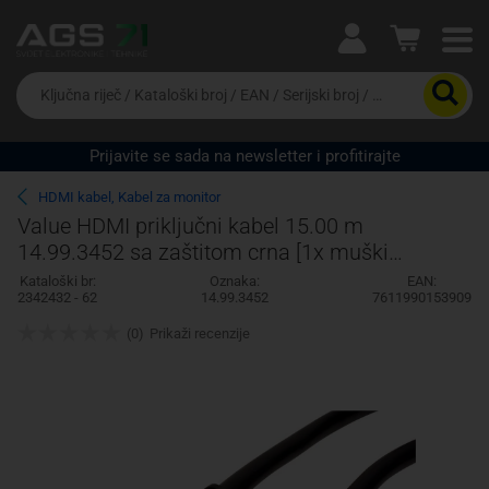
Ova postavka prilagođava asortiman proizvoda i
cijene vašim potrebama.
Da
biste
potražili
proizvod,
Prijavite se sada na newsletter i profitirajte
unesite
Pravno lice
Fizičko lice
ključnu
HDMI kabel, Kabel za monitor
riječ,
Value HDMI priključni kabel 15.00 m
kataloški
14.99.3452 sa zaštitom crna [1x muški
broj,
EAN
konektor HDMI - 1x muški konektor HDMI]
Kataloški br:
Oznaka:
EAN:
ili
2342432 - 62
14.99.3452
7611990153909
serijski
broj
(0)
Prikaži recenzije