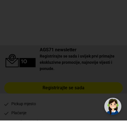
AGS71 newsletter
Registrirajte se sada i uvijek prvi primajte
ekskluzivne promocije, najnovije vijesti i
ponude.
Registrirajte se sada
✕
Trebate pomoć? Tu smo! 👋
Pickup mjesto
Plaćanje
Naručivanje i slanje