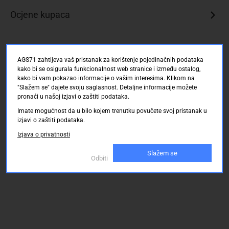
Ocjene kupaca
AGS71 zahtijeva vaš pristanak za korištenje pojedinačnih podataka
kako bi se osigurala funkcionalnost web stranice i između ostalog,
kako bi vam pokazao informacije o vašim interesima. Klikom na
"Slažem se" dajete svoju saglasnost. Detaljne informacije možete
pronaći u našoj izjavi o zaštiti podataka.
Imate mogućnost da u bilo kojem trenutku povučete svoj pristanak u
izjavi o zaštiti podataka.
Izjava o privatnosti
Slažem se
Odbiti