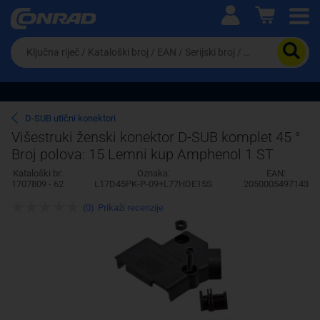
Ova postavka prilagođava asortiman proizvoda i
cijene vašim potrebama.
Da
biste
potražili
proizvod,
unesite
ključnu
Pravno lice
Fizičko lice
D-SUB utični konektori
riječ,
Višestruki ženski konektor D-SUB komplet 45 °
kataloški
Broj polova: 15 Lemni kup Amphenol 1 ST
broj,
EAN
Kataloški br:
Oznaka:
EAN:
ili
1707809 - 62
L17D45PK-P-09+L77HDE15S
2050005497143
serijski
broj
(0)
Prikaži recenzije