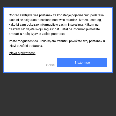
SUB
komplet
Broj
Conrad zahtijeva vaš pristanak za korištenje pojedinačnih podataka
redova:
kako bi se osigurala funkcionalnost web stranice i između ostalog,
3
kako bi vam pokazao informacije o vašim interesima. Klikom na
"Slažem se" dajete svoju saglasnost. Detaljne informacije možete
Broj
pronaći u našoj izjavi o zaštiti podataka.
polova:
Imate mogućnost da u bilo kojem trenutku povučete svoj pristanak u
15
izjavi o zaštiti podataka.
Izjava o privatnosti
Slažem se
Odbiti