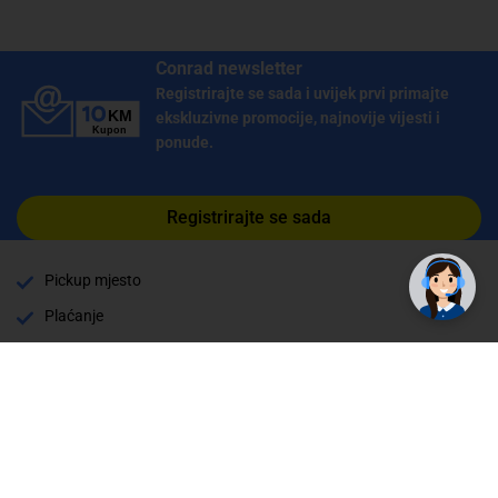
Conrad newsletter
Registrirajte se sada i uvijek prvi primajte
ekskluzivne promocije, najnovije vijesti i
ponude.
Registrirajte se sada
Pickup mjesto
Plaćanje
Naručivanje i slanje
Povrat i garancija
Način plaćanja