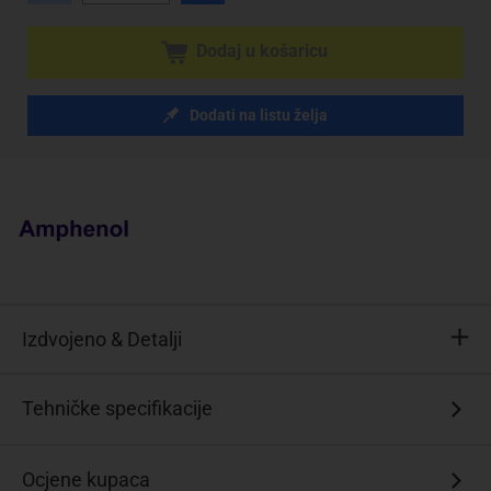
Dodaj u košaricu
Dodati na listu želja
Izdvojeno & Detalji
Višestruki
Tehničke specifikacije
ženski
konektor
D-
Ocjene kupaca