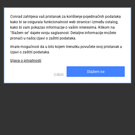
komplet
Broj
Conrad zahtijeva vaš pristanak za korištenje pojedinačnih podataka
redova:
kako bi se osigurala funkcionalnost web stranice i između ostalog,
2
kako bi vam pokazao informacije o vašim interesima. Klikom na
"Slažem se" dajete svoju saglasnost. Detaljne informacije možete
Broj
pronaći u našoj izjavi o zaštiti podataka.
polova:
Imate mogućnost da u bilo kojem trenutku povučete svoj pristanak u
9
izjavi o zaštiti podataka.
Izjava o privatnosti
Slažem se
Odbiti