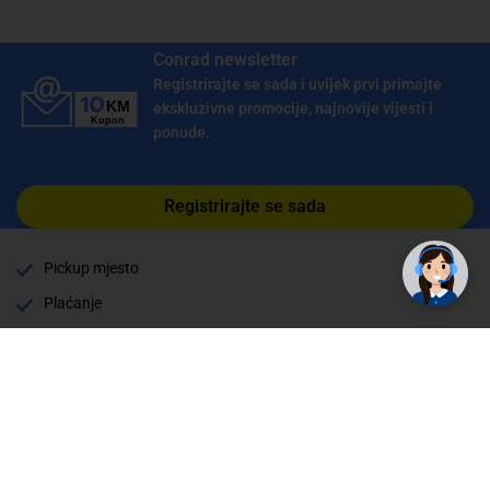
Conrad newsletter
Registrirajte se sada i uvijek prvi primajte
ekskluzivne promocije, najnovije vijesti i
ponude.
Registrirajte se sada
Pickup mjesto
Plaćanje
Naručivanje i slanje
Povrat i garancija
Način plaćanja