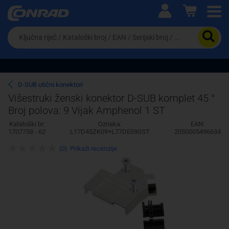
Ova postavka prilagođava asortiman proizvoda i
cijene vašim potrebama.
Da
biste
potražili
proizvod,
unesite
ključnu
Pravno lice
Fizičko lice
D-SUB utični konektori
riječ,
Višestruki ženski konektor D-SUB komplet 45 °
kataloški
Broj polova: 9 Vijak Amphenol 1 ST
broj,
EAN
Kataloški br:
Oznaka:
EAN:
ili
1707758 - 62
L17D45ZK09+L77DE09SST
2050005496634
serijski
broj
(0)
Prikaži recenzije