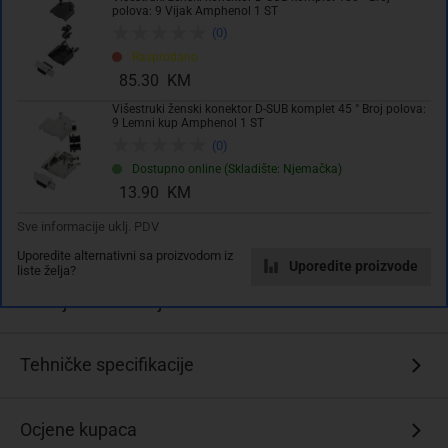
polova: 9 Vijak Amphenol 1 ST
(0)
Dodaj u košaricu
Rasprodano
85.30 KM
Dodati na listu želja
Višestruki ženski konektor D-SUB komplet 45 ° Broj polova:
9 Lemni kup Amphenol 1 ST
(0)
Dostupno online (Skladište: Njemačka)
13.90 KM
Sve informacije uklj. PDV
Uporedite alternativni sa proizvodom iz
Uporedite proizvode
liste želja?
Izdvojeno & Detalji
višestruki
Tehničke specifikacije
ženski
konektor
D-
Ocjene kupaca
Sub