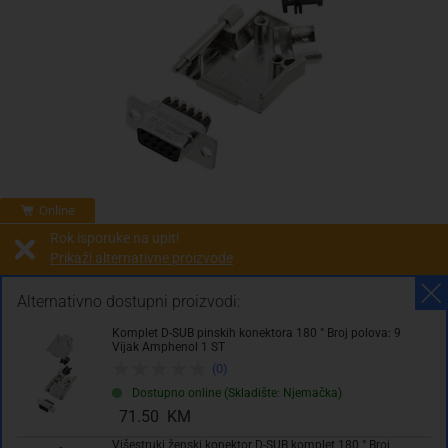
Online
Rok isporuke na upit!
Prikaži alternativne proizvode
Prodaja i slanje od:
Architektengruppe S71 d.o.o.
Alternativno dostupni proizvodi:
Komplet D-SUB pinskih konektora 180 ° Broj polova: 9
83.50 KM
Vijak Amphenol 1 ST
(0)
sa PDV
Troškovi dostave
Dostupno online (Skladište: Njemačka)
71.50 KM
Komada
Višestruki ženski konektor D-SUB komplet 180 ° Broj