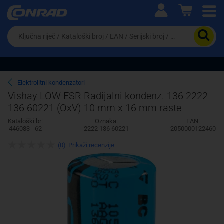
Ova postavka prilagođava asortiman proizvoda i
cijene vašim potrebama.
Da
biste
potražili
proizvod,
unesite
ključnu
Pravno lice
Fizičko lice
Elektrolitni kondenzatori
riječ,
Vishay LOW-ESR Radijalni kondenz. 136 2222
kataloški
136 60221 (OxV) 10 mm x 16 mm raste
broj,
EAN
Kataloški br:
Oznaka:
EAN:
ili
446083 - 62
2222 136 60221
2050000122460
serijski
broj
(0)
Prikaži recenzije