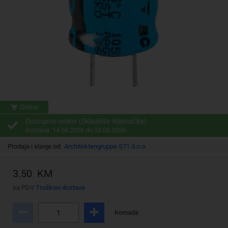
Online
Dostupno online (Skladište: Njemačka)
Dostava: 14.08.2026 do 20.08.2026
Prodaja i slanje od:
Architektengruppe S71 d.o.o.
3.50 KM
sa PDV
Troškovi dostave
Komada