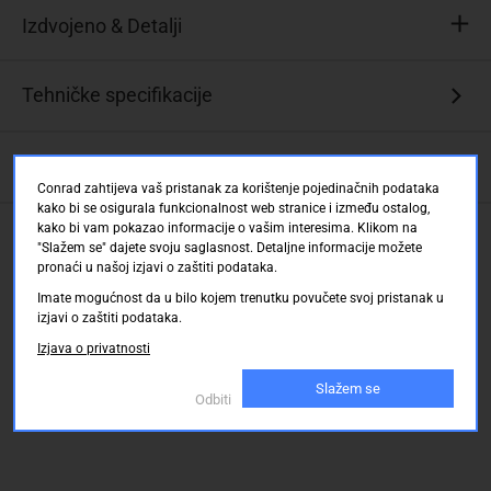
Izdvojeno & Detalji
Niska
Tehničke specifikacije
ESR
Ovaj
Opis
tekst
je
Conrad zahtijeva vaš pristanak za korištenje pojedinačnih podataka
kako bi se osigurala funkcionalnost web stranice i između ostalog,
strojno
kako bi vam pokazao informacije o vašim interesima. Klikom na
Ocjene kupaca
preveden.
"Slažem se" dajete svoju saglasnost. Detaljne informacije možete
pronaći u našoj izjavi o zaštiti podataka.
Imate mogućnost da u bilo kojem trenutku povučete svoj pristanak u
izjavi o zaštiti podataka.
Izjava o privatnosti
Slažem se
Odbiti