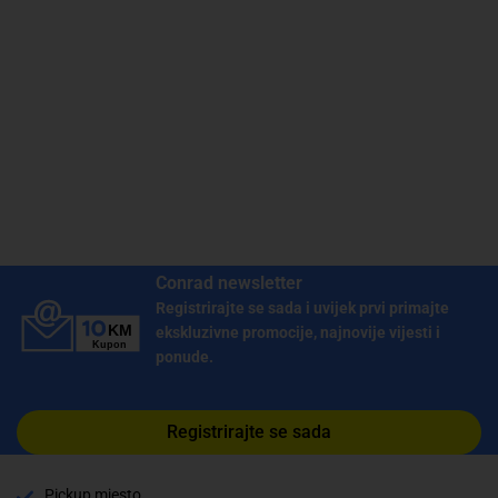
Conrad newsletter
Registrirajte se sada i uvijek prvi primajte
ekskluzivne promocije, najnovije vijesti i
ponude.
Registrirajte se sada
✕
Trebate pomoć? Tu smo! 👋
Pickup mjesto