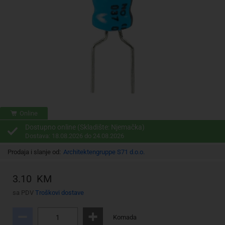
Online
Dostupno online (Skladište: Njemačka)
Dostava: 18.08.2026 do 24.08.2026
Prodaja i slanje od:
Architektengruppe S71 d.o.o.
3.10 KM
sa PDV
Troškovi dostave
Komada