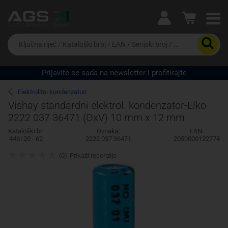
Ova postavka prilagođava asortiman proizvoda i
cijene vašim potrebama.
Da
biste
potražili
proizvod,
Prijavite se sada na newsletter i profitirajte
unesite
Pravno lice
Fizičko lice
ključnu
Elektrolitni kondenzatori
riječ,
Vishay standardni elektrol. kondenzator-Elko
kataloški
2222 037 36471 (OxV) 10 mm x 12 mm
broj,
EAN
Kataloški br:
Oznaka:
EAN:
ili
446120 - 62
2222 037 36471
2050000122774
serijski
broj
(0)
Prikaži recenzije