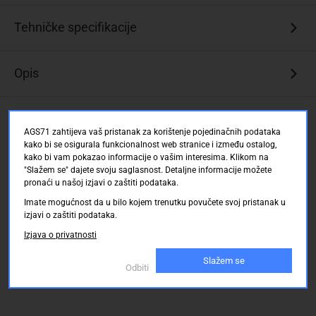
Tehničke specifikacije
Opis
Ocjene kupaca
AGS71 zahtijeva vaš pristanak za korištenje pojedinačnih podataka
kako bi se osigurala funkcionalnost web stranice i između ostalog,
kako bi vam pokazao informacije o vašim interesima. Klikom na
"Slažem se" dajete svoju saglasnost. Detaljne informacije možete
pronaći u našoj izjavi o zaštiti podataka.
Imate mogućnost da u bilo kojem trenutku povučete svoj pristanak u
izjavi o zaštiti podataka.
Izjava o privatnosti
Slažem se
Odbiti