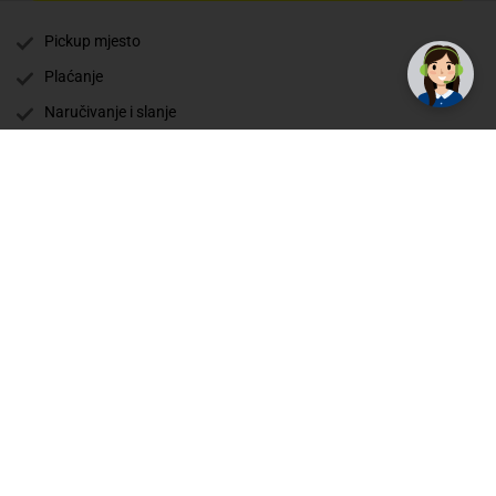
✕
Trebate pomoć? Tu smo! 👋
Pickup mjesto
Plaćanje
Naručivanje i slanje
Povrat i garancija
Način plaćanja