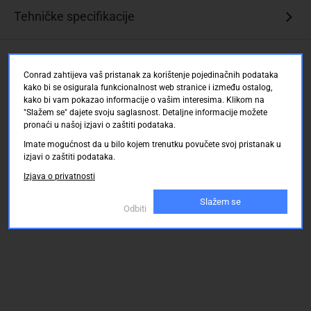
Tehničke specifikacije
Ocjene kupaca
Conrad zahtijeva vaš pristanak za korištenje pojedinačnih podataka
kako bi se osigurala funkcionalnost web stranice i između ostalog,
kako bi vam pokazao informacije o vašim interesima. Klikom na
"Slažem se" dajete svoju saglasnost. Detaljne informacije možete
pronaći u našoj izjavi o zaštiti podataka.
Imate mogućnost da u bilo kojem trenutku povučete svoj pristanak u
izjavi o zaštiti podataka.
Izjava o privatnosti
Slažem se
Odbiti