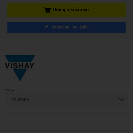
Dodaj u košaricu
Dodati na listu želja
Varijante