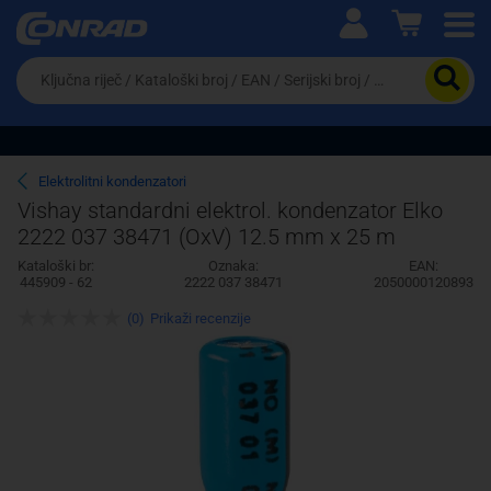
Ova postavka prilagođava asortiman proizvoda i
cijene vašim potrebama.
Da
biste
potražili
proizvod,
unesite
ključnu
Pravno lice
Fizičko lice
Elektrolitni kondenzatori
riječ,
Vishay standardni elektrol. kondenzator Elko
kataloški
2222 037 38471 (OxV) 12.5 mm x 25 m
broj,
EAN
Kataloški br:
Oznaka:
EAN:
ili
445909 - 62
2222 037 38471
2050000120893
serijski
broj
(0)
Prikaži recenzije