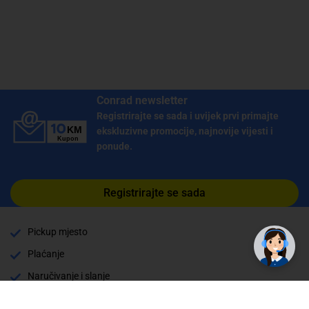
Conrad newsletter
Registrirajte se sada i uvijek prvi primajte
ekskluzivne promocije, najnovije vijesti i
ponude.
Registrirajte se sada
✕
Trebate pomoć? Tu smo! 👋
Pickup mjesto
Plaćanje
Naručivanje i slanje
Povrat i garancija