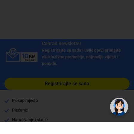
Conrad newsletter
Registrirajte se sada i uvijek prvi primajte
ekskluzivne promocije, najnovije vijesti i
ponude.
Registrirajte se sada
✕
Trebate pomoć? Tu smo! 👋
Pickup mjesto
Plaćanje
Naručivanje i slanje
Povrat i garancija