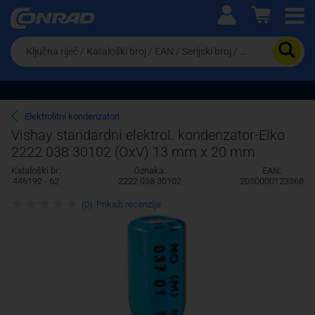
Ova postavka prilagođava asortiman proizvoda i
cijene vašim potrebama.
Da
biste
potražili
proizvod,
unesite
ključnu
Pravno lice
Fizičko lice
Elektrolitni kondenzatori
riječ,
Vishay standardni elektrol. kondenzator-Elko
kataloški
2222 038 30102 (OxV) 13 mm x 20 mm
broj,
EAN
Kataloški br:
Oznaka:
EAN:
ili
446192 - 62
2222 038 30102
2050000123368
serijski
broj
(0)
Prikaži recenzije