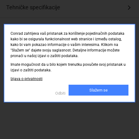
Tehničke specifikacije
Ocjene kupaca
Conrad zahtijeva vaš pristanak za korištenje pojedinačnih podataka
kako bi se osigurala funkcionalnost web stranice i između ostalog,
kako bi vam pokazao informacije o vašim interesima. Klikom na
"Slažem se" dajete svoju saglasnost. Detaljne informacije možete
pronaći u našoj izjavi o zaštiti podataka.
Imate mogućnost da u bilo kojem trenutku povučete svoj pristanak u
izjavi o zaštiti podataka.
Izjava o privatnosti
Slažem se
Odbiti