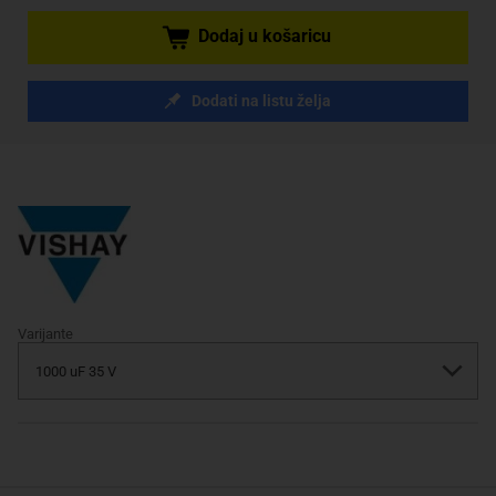
Dodaj u košaricu
Dodati na listu želja
Varijante