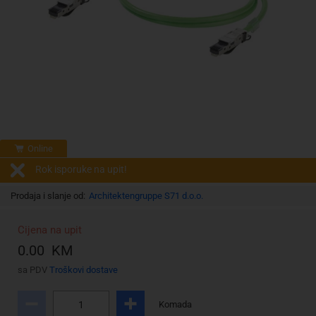
Online
Rok isporuke na upit!
Prodaja i slanje od:
Architektengruppe S71 d.o.o.
Cijena na upit
0.00 KM
sa PDV
Troškovi dostave
Komada