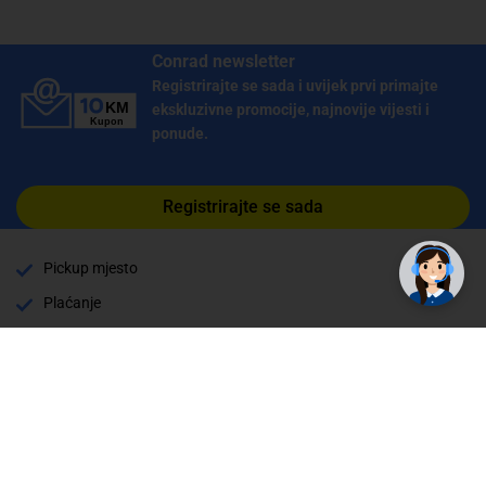
Conrad newsletter
Registrirajte se sada i uvijek prvi primajte
ekskluzivne promocije, najnovije vijesti i
ponude.
✕
Registrirajte se sada
Trebate pomoć? Tu smo! 👋
Pickup mjesto
Plaćanje
Naručivanje i slanje
Povrat i garancija
Način plaćanja