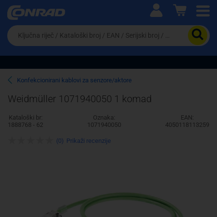
Ova postavka prilagođava asortiman proizvoda i
cijene vašim potrebama.
Da
biste
potražili
proizvod,
unesite
ključnu
Pravno lice
Fizičko lice
Konfekcionirani kablovi za senzore/aktore
riječ,
kataloški
Weidmüller 1071940050 1 komad
broj,
EAN
Kataloški br:
Oznaka:
EAN:
ili
1888768 - 62
1071940050
4050118113259
serijski
broj
(0)
Prikaži recenzije