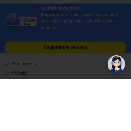
Conrad newsletter
Registrirajte se sada i uvijek prvi primajte
ekskluzivne promocije, najnovije vijesti i
ponude.
✕
Trebate pomoć? Tu smo! 👋
Registrirajte se sada
Pickup mjesto
Plaćanje
Naručivanje i slanje
Povrat i garancija
Način plaćanja