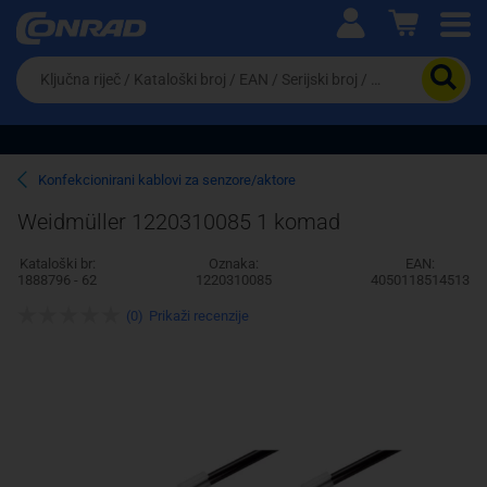
Ova postavka prilagođava asortiman proizvoda i
cijene vašim potrebama.
Da
biste
potražili
proizvod,
unesite
ključnu
Pravno lice
Fizičko lice
Konfekcionirani kablovi za senzore/aktore
riječ,
kataloški
Weidmüller 1220310085 1 komad
broj,
EAN
Kataloški br:
Oznaka:
EAN:
ili
1888796 - 62
1220310085
4050118514513
serijski
broj
(0)
Prikaži recenzije