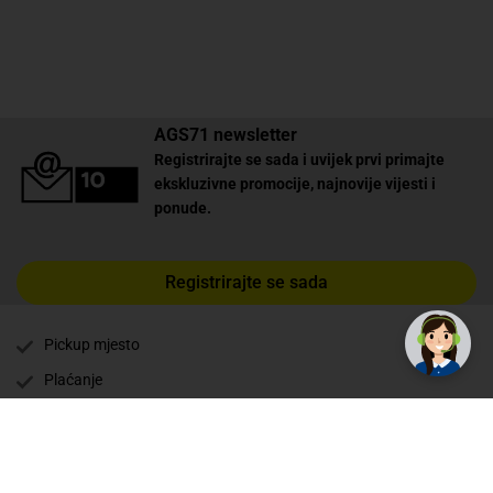
AGS71 newsletter
Registrirajte se sada i uvijek prvi primajte
ekskluzivne promocije, najnovije vijesti i
ponude.
Registrirajte se sada
Pickup mjesto
Plaćanje
Naručivanje i slanje
Povrat i garancija