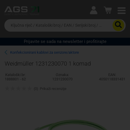
Ova postavka prilagođava asortiman proizvoda i
cijene vašim potrebama.
Da
biste
potražili
proizvod,
Prijavite se sada na newsletter i profitirajte
unesite
Pravno lice
Fizičko lice
ključnu
Konfekcionirani kablovi za senzore/aktore
riječ,
kataloški
Weidmüller 1231230070 1 komad
broj,
EAN
Kataloški br:
Oznaka:
EAN:
ili
1888801 - 62
1231230070
4050118331431
serijski
broj
(0)
Prikaži recenzije