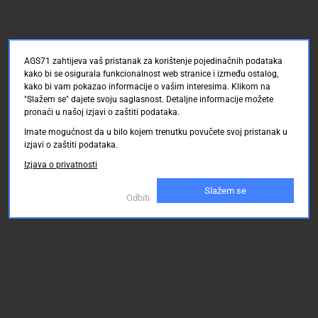
AGS71 zahtijeva vaš pristanak za korištenje pojedinačnih podataka
kako bi se osigurala funkcionalnost web stranice i između ostalog,
kako bi vam pokazao informacije o vašim interesima. Klikom na
"Slažem se" dajete svoju saglasnost. Detaljne informacije možete
pronaći u našoj izjavi o zaštiti podataka.
Imate mogućnost da u bilo kojem trenutku povučete svoj pristanak u
izjavi o zaštiti podataka.
Izjava o privatnosti
Slažem se
Odbiti