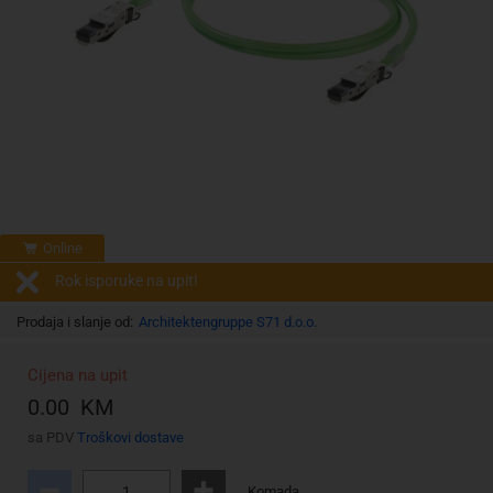
Online
Rok isporuke na upit!
Prodaja i slanje od:
Architektengruppe S71 d.o.o.
Cijena na upit
0.00 KM
sa PDV
Troškovi dostave
Komada