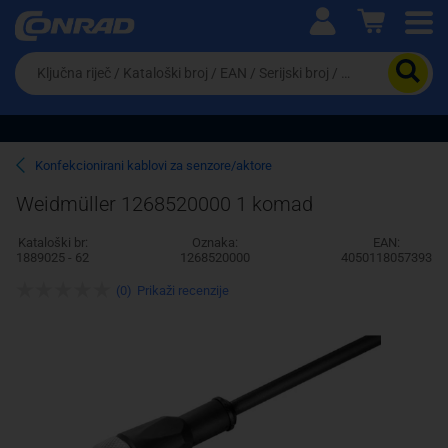
Ova postavka prilagođava asortiman proizvoda i
cijene vašim potrebama.
Da
biste
potražili
proizvod,
unesite
ključnu
Pravno lice
Fizičko lice
Konfekcionirani kablovi za senzore/aktore
riječ,
kataloški
Weidmüller 1268520000 1 komad
broj,
EAN
Kataloški br:
Oznaka:
EAN:
ili
1889025 - 62
1268520000
4050118057393
serijski
broj
(0)
Prikaži recenzije