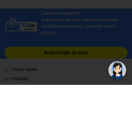
Conrad newsletter
Registrirajte se sada i uvijek prvi primajte
ekskluzivne promocije, najnovije vijesti i
ponude.
Registrirajte se sada
Pickup mjesto
Plaćanje
Naručivanje i slanje
Povrat i garancija
Način plaćanja