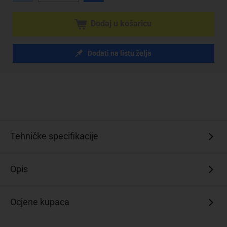
Dodaj u košaricu
Dodati na listu želja
Tehničke specifikacije
Opis
Ocjene kupaca