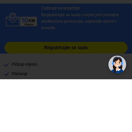
Conrad newsletter
Registrirajte se sada i uvijek prvi primajte
ekskluzivne promocije, najnovije vijesti i
ponude.
Registrirajte se sada
Pickup mjesto
Plaćanje
Naručivanje i slanje
Povrat i garancija
Način plaćanja