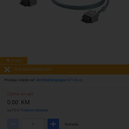
Online
Rok isporuke na upit!
Prodaja i slanje od:
Architektengruppe S71 d.o.o.
Cijena na upit
0.00 KM
sa PDV
Troškovi dostave
Komada