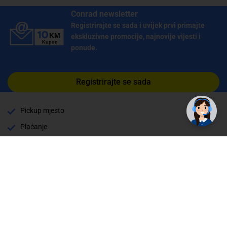
Conrad newsletter
Registrirajte se sada i uvijek prvi primajte
ekskluzivne promocije, najnovije vijesti i
ponude.
✕
Trebate pomoć? Tu smo! 👋
Registrirajte se sada
Pickup mjesto
Plaćanje
Naručivanje i slanje
Povrat i garancija
Način plaćanja