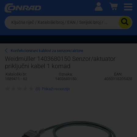
Ova postavka prilagođava asortiman proizvoda i
cijene vašim potrebama.
Da
biste
potražili
proizvod,
unesite
ključnu
Pravno lice
Fizičko lice
Konfekcionirani kablovi za senzore/aktore
riječ,
Weidmüller 1403680150 Senzor/aktuator
kataloški
priključni kabel 1 komad
broj,
EAN
Kataloški br:
Oznaka:
EAN:
ili
1889411 - 62
1403680150
4050118205428
serijski
broj
(0)
Prikaži recenzije