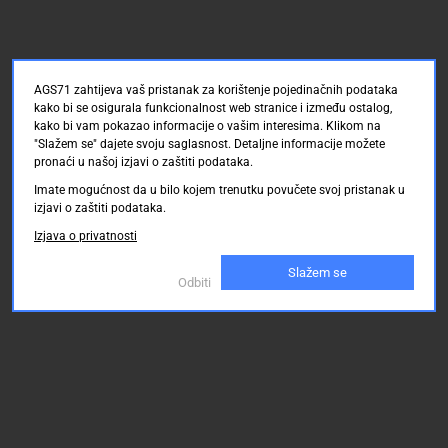
AGS71 zahtijeva vaš pristanak za korištenje pojedinačnih podataka
kako bi se osigurala funkcionalnost web stranice i između ostalog,
kako bi vam pokazao informacije o vašim interesima. Klikom na
"Slažem se" dajete svoju saglasnost. Detaljne informacije možete
pronaći u našoj izjavi o zaštiti podataka.
Imate mogućnost da u bilo kojem trenutku povučete svoj pristanak u
izjavi o zaštiti podataka.
Izjava o privatnosti
Slažem se
Odbiti