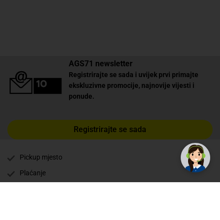
AGS71 newsletter
Registrirajte se sada i uvijek prvi primajte
ekskluzivne promocije, najnovije vijesti i
ponude.
Registrirajte se sada
Pickup mjesto
Plaćanje
Naručivanje i slanje
Povrat i garancija