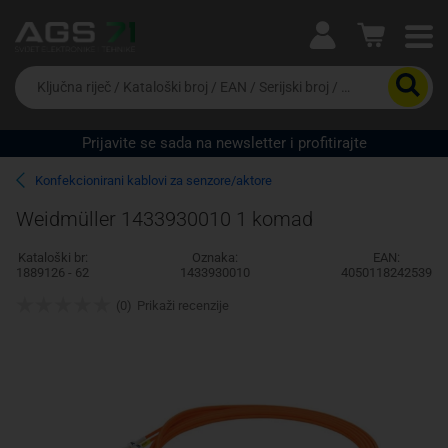
Ova postavka prilagođava asortiman proizvoda i
cijene vašim potrebama.
Da
biste
potražili
proizvod,
Prijavite se sada na newsletter i profitirajte
unesite
Pravno lice
Fizičko lice
ključnu
Konfekcionirani kablovi za senzore/aktore
riječ,
kataloški
Weidmüller 1433930010 1 komad
broj,
EAN
Kataloški br:
Oznaka:
EAN:
ili
1889126 - 62
1433930010
4050118242539
serijski
broj
(0)
Prikaži recenzije