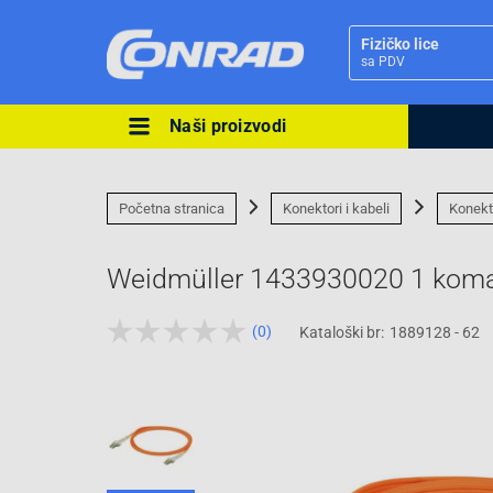
Fizičko lice
sa PDV
Naši proizvodi
Ova postavka prilagođava asorti
cijene vašim potrebama.
Početna stranica
Konektori i kabeli
Konekt
Weidmüller 1433930020 1 kom
(0)
Kataloški br:
1889128 - 62
Pravno lice