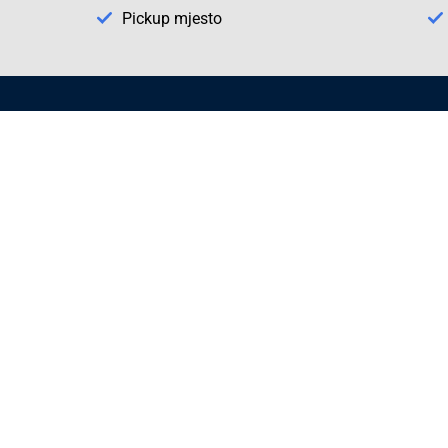
Pickup mjesto
Način plaćanja
Pomoć
1. Rezerv
2. Popra
3. Kalibr
Cijene , uvjeti plaćanja
Možete izabrati jednu od sljedećih opcija
načina plaćanja:
Plaćanje unaprijed
Plaćanje pouzećem
Plaćanje kreditnim karticama
(MasterCard®, Maestro®, Visa)