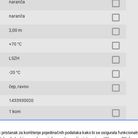
naranča
naranča
2,00 m
+70 °C
LSZH
-20 °C
čep, ravno
1433930020
1 kom
LC duplex
š pristanak za korištenje pojedinačnih podataka kako bi se osigurala funkciona