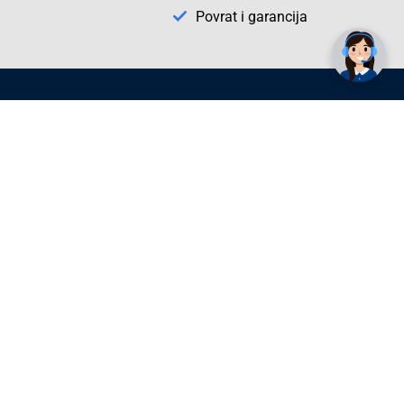
Trebate pomoć? Tu smo! 👋
Povrat i garancija
Conrad Newsletter
radno vrijeme
pon. - sub.: 9:00 - 21:00
nedjelja: neradna
tel. maloprodaja:+387 033 65 58 07
tel. veleprodaja:+387 033 71 23 90
info@conrad.ba
Prijavite se sada. Budite obaviješteni o
svim novostima i rješenjima putem e-
pošte. U bilo kojem trenutku možete