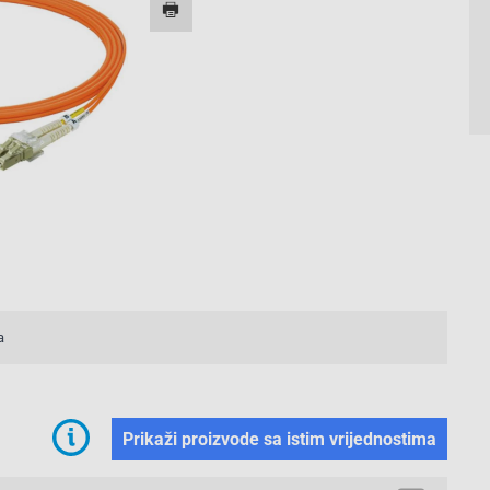
a
Prikaži proizvode sa istim vrijednostima