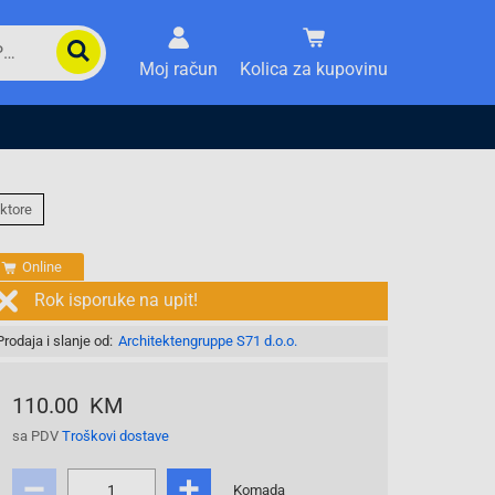
Moj račun
Kolica za kupovinu
ktore
Online
Rok isporuke na upit!
Prodaja i slanje od:
Architektengruppe S71 d.o.o.
110.00 KM
sa PDV
Troškovi dostave
Komada