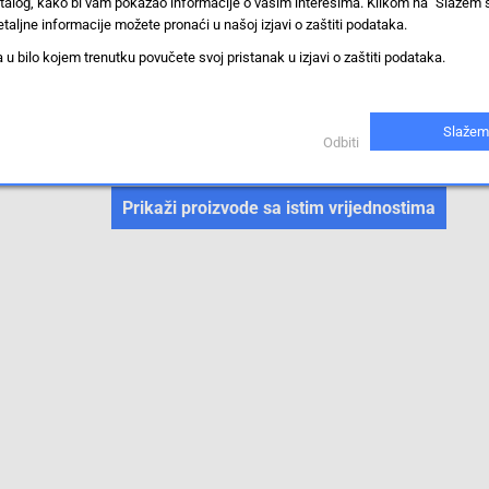
stalog, kako bi vam pokazao informacije o vašim interesima. Klikom na "Slažem 
LC duplex
taljne informacije možete pronaći u našoj izjavi o zaštiti podataka.
IP20
 bilo kojem trenutku povučete svoj pristanak u izjavi o zaštiti podataka.
IE-FM6Z2LO0002MLD0LD0-X
Slažem
Odbiti
Priključak za podatke senzora/aktuatora, sastavljen
Prikaži proizvode sa istim vrijednostima