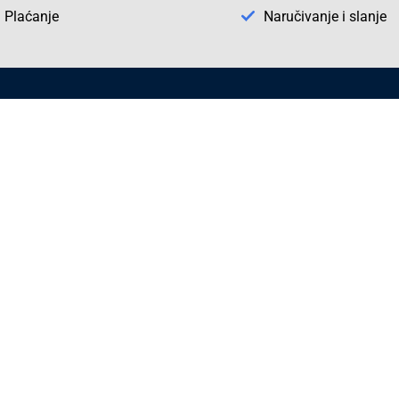
Plaćanje
Naručivanje i slanje
Otkrijte Conrad u BiH
ni dijelovi
O firmi Conrad
vka
Pickup mjesto u Sarajevu
acija
Kategorije A - Ž
Conrad obrazovni program
Naše jake marke