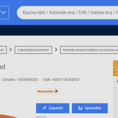
Da
biste
potražili
proizvod,
unesite
ključnu
man proizvoda i
riječ,
kataloški
broj,
ori
Industrijski konektori
Konfekcionirani kablovi za senzore/a
EAN
ili
serijski
ad
broj
Oznaka:
1433930020
EAN:
4050118242607
Fizičko lice
Zapamti
Uporedite