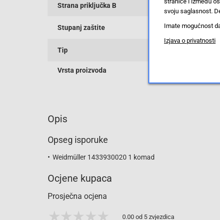
stranice i između o
Strana priključka B
svoju saglasnost. De
Imate mogućnost da u
Stupanj zaštite
Izjava o privatnosti
Tip
Vrsta proizvoda
Opis
Opseg isporuke
Weidmüller 1433930020 1 komad
Ocjene kupaca
Prosječna ocjena
0.00 od 5 zvjezdica