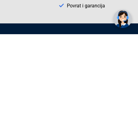
Trebate pomoć? Tu smo! 👋
Povrat i garancija
Conrad Newsletter
radno vrijeme
pon. - sub.: 9:00 - 21:00
nedjelja: neradna
tel. maloprodaja:+387 033 65 58 07
tel. veleprodaja:+387 033 71 23 90
info@conrad.ba
Prijavite se sada. Budite obaviješteni o
svim novostima i rješenjima putem e-
pošte. U bilo kojem trenutku možete