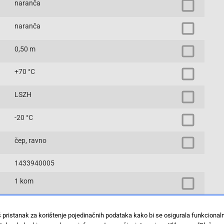
naranča
naranča
0,50 m
+70 °C
LSZH
-20 °C
čep, ravno
1433940005
1 kom
LC duplex
š pristanak za korištenje pojedinačnih podataka kako bi se osigurala funkciona