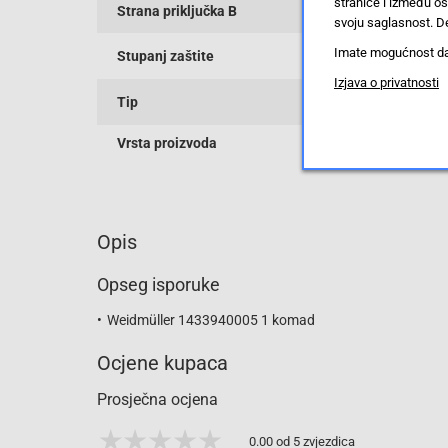
stranice i između o
Strana priključka B
svoju saglasnost. De
Imate mogućnost da u
Stupanj zaštite
Izjava o privatnosti
Tip
Vrsta proizvoda
Opis
Opseg isporuke
Weidmüller 1433940005 1 komad
Ocjene kupaca
Prosječna ocjena
0.00 od 5 zvjezdica