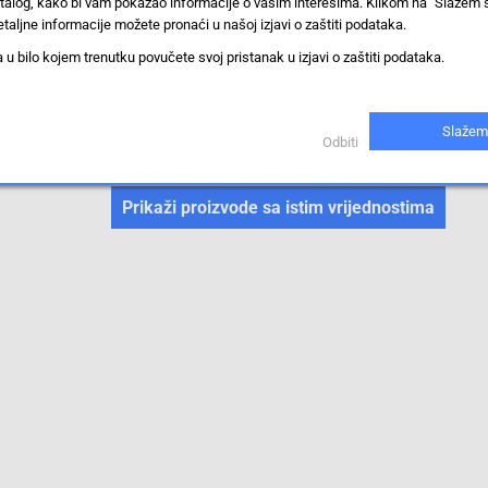
stalog, kako bi vam pokazao informacije o vašim interesima. Klikom na "Slažem 
LC duplex
taljne informacije možete pronaći u našoj izjavi o zaštiti podataka.
IP20
 bilo kojem trenutku povučete svoj pristanak u izjavi o zaštiti podataka.
IE-FM5Z2LO0005DLD0LD0-X
Slažem
Odbiti
Priključak za podatke senzora/aktuatora, sastavljen
Prikaži proizvode sa istim vrijednostima