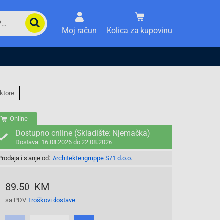
Moj račun
Kolica za kupovinu
ktore
Online
Dostupno online (Skladište: Njemačka)
Dostava: 16.08.2026 do 22.08.2026
Prodaja i slanje od:
Architektengruppe S71 d.o.o.
89.50 KM
sa PDV
Troškovi dostave