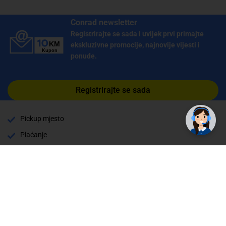
Conrad newsletter
Registrirajte se sada i uvijek prvi primajte
ekskluzivne promocije, najnovije vijesti i
ponude.
✕
Registrirajte se sada
Trebate pomoć? Tu smo! 👋
Pickup mjesto
Plaćanje
Naručivanje i slanje
Povrat i garancija
Način plaćanja