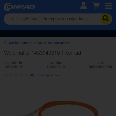
Ova postavka prilagođava asortiman proizvoda i
cijene vašim potrebama.
Da
biste
potražili
proizvod,
unesite
ključnu
Pravno lice
Fizičko lice
Konfekcionirani kablovi za senzore/aktore
riječ,
kataloški
Weidmüller 1433940010 1 komad
broj,
EAN
Kataloški br:
Oznaka:
EAN:
ili
1889120 - 62
1433940010
4050118242348
serijski
broj
(0)
Prikaži recenzije