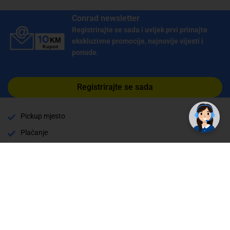
Conrad newsletter
Registrirajte se sada i uvijek prvi primajte
ekskluzivne promocije, najnovije vijesti i
ponude.
Registrirajte se sada
Pickup mjesto
Plaćanje
Naručivanje i slanje
Povrat i garancija
Način plaćanja