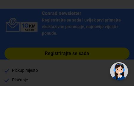
Conrad newsletter
Registrirajte se sada i uvijek prvi primajte
ekskluzivne promocije, najnovije vijesti i
ponude.
Registrirajte se sada
Pickup mjesto
Plaćanje
Naručivanje i slanje
Povrat i garancija
Način plaćanja