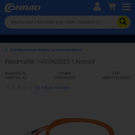
Ova postavka prilagođava asortiman proizvoda i
cijene vašim potrebama.
Da
biste
potražili
proizvod,
unesite
ključnu
Pravno lice
Fizičko lice
Konfekcionirani kablovi za senzore/aktore
riječ,
kataloški
Weidmüller 1433960020 1 komad
broj,
EAN
Kataloški br:
Oznaka:
EAN:
ili
1889154 - 62
1433960020
4050118242560
serijski
broj
(0)
Prikaži recenzije