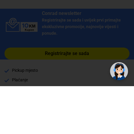
Conrad newsletter
Registrirajte se sada i uvijek prvi primajte
ekskluzivne promocije, najnovije vijesti i
ponude.
Registrirajte se sada
Pickup mjesto
Plaćanje
Naručivanje i slanje
Povrat i garancija
Način plaćanja