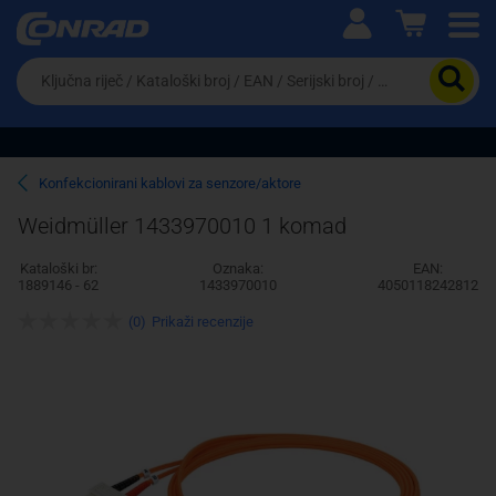
Ova postavka prilagođava asortiman proizvoda i
cijene vašim potrebama.
Da
biste
potražili
proizvod,
unesite
ključnu
Pravno lice
Fizičko lice
Konfekcionirani kablovi za senzore/aktore
riječ,
kataloški
Weidmüller 1433970010 1 komad
broj,
EAN
Kataloški br:
Oznaka:
EAN:
ili
1889146 - 62
1433970010
4050118242812
serijski
broj
(0)
Prikaži recenzije