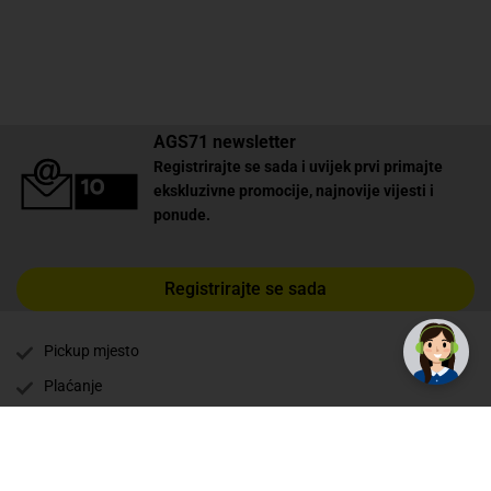
AGS71 newsletter
Registrirajte se sada i uvijek prvi primajte
ekskluzivne promocije, najnovije vijesti i
ponude.
Registrirajte se sada
Pickup mjesto
Plaćanje
Naručivanje i slanje
Povrat i garancija