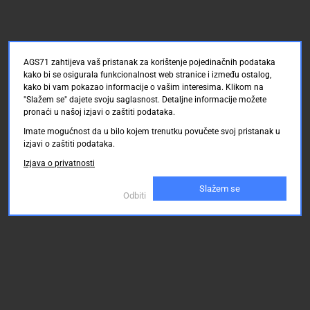
AGS71 zahtijeva vaš pristanak za korištenje pojedinačnih podataka
kako bi se osigurala funkcionalnost web stranice i između ostalog,
kako bi vam pokazao informacije o vašim interesima. Klikom na
"Slažem se" dajete svoju saglasnost. Detaljne informacije možete
pronaći u našoj izjavi o zaštiti podataka.
Imate mogućnost da u bilo kojem trenutku povučete svoj pristanak u
izjavi o zaštiti podataka.
Izjava o privatnosti
Slažem se
Odbiti