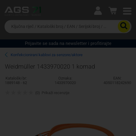
Ova postavka prilagođava asortiman proizvoda i
cijene vašim potrebama.
Da
biste
potražili
proizvod,
Prijavite se sada na newsletter i profitirajte
unesite
Pravno lice
Fizičko lice
ključnu
Konfekcionirani kablovi za senzore/aktore
riječ,
kataloški
Weidmüller 1433970020 1 komad
broj,
EAN
Kataloški br:
Oznaka:
EAN:
ili
1889148 - 62
1433970020
4050118242690
serijski
broj
(0)
Prikaži recenzije