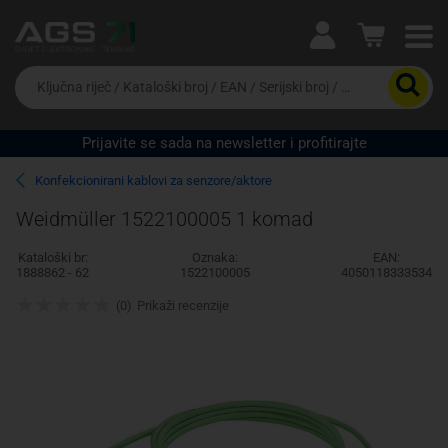
Ova postavka prilagođava asortiman proizvoda i
cijene vašim potrebama.
Da
biste
potražili
proizvod,
Prijavite se sada na newsletter i profitirajte
unesite
Pravno lice
Fizičko lice
ključnu
Konfekcionirani kablovi za senzore/aktore
riječ,
kataloški
Weidmüller 1522100005 1 komad
broj,
EAN
Kataloški br:
Oznaka:
EAN:
ili
1888862 - 62
1522100005
4050118333534
serijski
broj
(0)
Prikaži recenzije