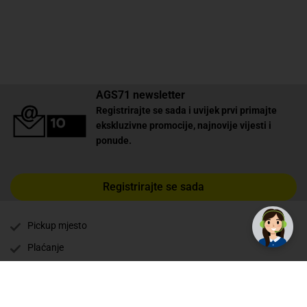
AGS71 newsletter
Registrirajte se sada i uvijek prvi primajte
ekskluzivne promocije, najnovije vijesti i
ponude.
Registrirajte se sada
Pickup mjesto
Plaćanje
Naručivanje i slanje
Povrat i garancija