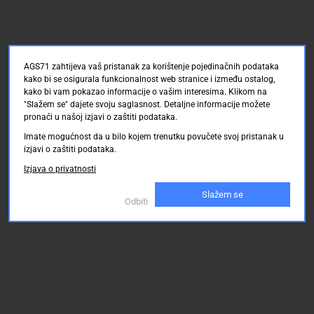
AGS71 zahtijeva vaš pristanak za korištenje pojedinačnih podataka
kako bi se osigurala funkcionalnost web stranice i između ostalog,
kako bi vam pokazao informacije o vašim interesima. Klikom na
"Slažem se" dajete svoju saglasnost. Detaljne informacije možete
pronaći u našoj izjavi o zaštiti podataka.
Imate mogućnost da u bilo kojem trenutku povučete svoj pristanak u
izjavi o zaštiti podataka.
Izjava o privatnosti
Slažem se
Odbiti