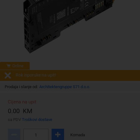
Online
Rok isporuke na upit!
Prodaja i slanje od:
Architektengruppe S71 d.o.o.
Cijena na upit
0.00 KM
sa PDV
Troškovi dostave
Komada