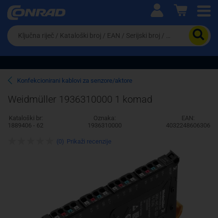
Ova postavka prilagođava asortiman proizvoda i
cijene vašim potrebama.
Da
biste
potražili
proizvod,
unesite
ključnu
Pravno lice
Fizičko lice
Konfekcionirani kablovi za senzore/aktore
riječ,
kataloški
Weidmüller 1936310000 1 komad
broj,
EAN
Kataloški br:
Oznaka:
EAN:
ili
1889406 - 62
1936310000
4032248606306
serijski
broj
(0)
Prikaži recenzije