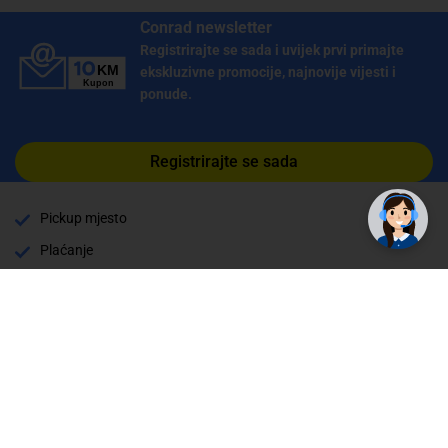
Conrad newsletter
Registrirajte se sada i uvijek prvi primajte
ekskluzivne promocije, najnovije vijesti i
ponude.
Registrirajte se sada
Pickup mjesto
Plaćanje
Naručivanje i slanje
Povrat i garancija
Način plaćanja