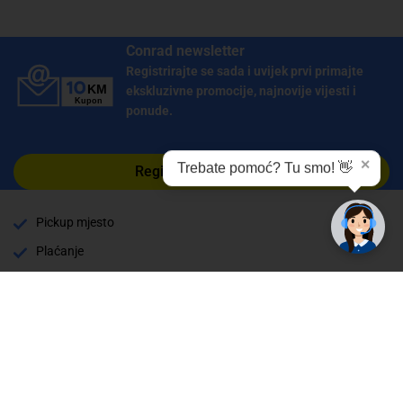
Conrad newsletter
Registrirajte se sada i uvijek prvi primajte
ekskluzivne promocije, najnovije vijesti i
ponude.
✕
Trebate pomoć? Tu smo! 👋
Registrirajte se sada
Pickup mjesto
Plaćanje
Naručivanje i slanje
Povrat i garancija
Način plaćanja