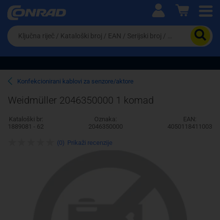
Ova postavka prilagođava asortiman proizvoda i
cijene vašim potrebama.
Da
biste
potražili
proizvod,
unesite
ključnu
Pravno lice
Fizičko lice
Konfekcionirani kablovi za senzore/aktore
riječ,
kataloški
Weidmüller 2046350000 1 komad
broj,
EAN
Kataloški br:
Oznaka:
EAN:
ili
1889081 - 62
2046350000
4050118411003
serijski
broj
(0)
Prikaži recenzije