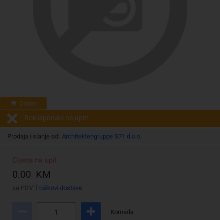
Online
Rok isporuke na upit!
Prodaja i slanje od:
Architektengruppe S71 d.o.o.
Cijena na upit
0.00 KM
sa PDV
Troškovi dostave
Komada